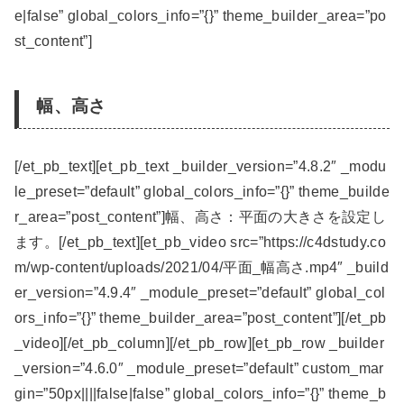
e|false” global_colors_info=”{}” theme_builder_area=”po
st_content”]
幅、高さ
[/et_pb_text][et_pb_text _builder_version=”4.8.2″ _modu
le_preset=”default” global_colors_info=”{}” theme_builde
r_area=”post_content”]幅、高さ：平面の大きさを設定し
ます。[/et_pb_text][et_pb_video src=”https://c4dstudy.co
m/wp-content/uploads/2021/04/平面_幅高さ.mp4″ _build
er_version=”4.9.4″ _module_preset=”default” global_col
ors_info=”{}” theme_builder_area=”post_content”][/et_pb
_video][/et_pb_column][/et_pb_row][et_pb_row _builder
_version=”4.6.0″ _module_preset=”default” custom_mar
gin=”50px||||false|false” global_colors_info=”{}” theme_b