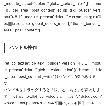
_module_preset=”default” global_colors_info=”{}” theme
_builder_area=”post_content”][et_pb_text _builder_versi
on=”4.8.1″ _module_preset=”default” custom_margin=”0
px||||false|false” global_colors_info=”{}” theme_builder_
area=”post_content”]
ハンドル操作
[/et_pb_text][et_pb_text _builder_version=”4.8.1″ _modu
le_preset=”default” global_colors_info=”{}” theme_builde
r_area=”post_content”]平面にはハンドルが2つありま
す。
ハンドルをドラッグすると「幅」と「高さ」が変わりま
す。[/et_pb_text][et_pb_video src=”https://c4dstudy.com/
wp-content/uploads/2021/04/平面ハンドル操作.mp4″ _b