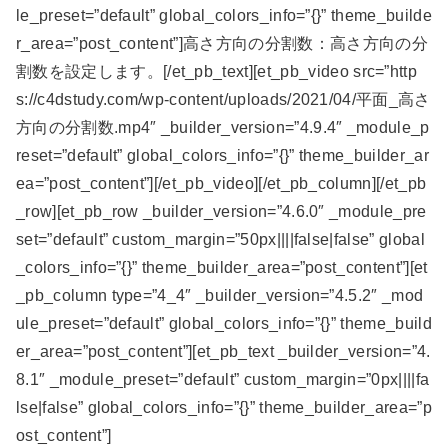
le_preset=”default” global_colors_info=”{}” theme_builde
r_area=”post_content”]高さ方向の分割数：高さ方向の分
割数を設定します。[/et_pb_text][et_pb_video src=”http
s://c4dstudy.com/wp-content/uploads/2021/04/平面_高さ
方向の分割数.mp4″ _builder_version=”4.9.4″ _module_p
reset=”default” global_colors_info=”{}” theme_builder_ar
ea=”post_content”][/et_pb_video][/et_pb_column][/et_pb
_row][et_pb_row _builder_version=”4.6.0″ _module_pre
set=”default” custom_margin=”50px||||false|false” global
_colors_info=”{}” theme_builder_area=”post_content”][et
_pb_column type=”4_4″ _builder_version=”4.5.2″ _mod
ule_preset=”default” global_colors_info=”{}” theme_build
er_area=”post_content”][et_pb_text _builder_version=”4.
8.1″ _module_preset=”default” custom_margin=”0px||||fa
lse|false” global_colors_info=”{}” theme_builder_area=”p
ost_content”]