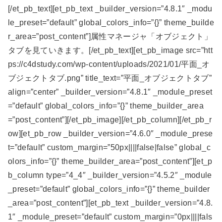
[/et_pb_text][et_pb_text _builder_version=”4.8.1″ _modu
le_preset=”default” global_colors_info=”{}” theme_builde
r_area=”post_content”]属性マネージャ「オブジェクト」
タブを見ていきます。[/et_pb_text][et_pb_image src=”htt
ps://c4dstudy.com/wp-content/uploads/2021/01/平面_オ
ブジェクトタブ.png” title_text=”平面_オブジェクトタブ”
align=”center” _builder_version=”4.8.1″ _module_preset
=”default” global_colors_info=”{}” theme_builder_area
=”post_content”][/et_pb_image][/et_pb_column][/et_pb_r
ow][et_pb_row _builder_version=”4.6.0″ _module_prese
t=”default” custom_margin=”50px||||false|false” global_c
olors_info=”{}” theme_builder_area=”post_content”][et_p
b_column type=”4_4″ _builder_version=”4.5.2″ _module
_preset=”default” global_colors_info=”{}” theme_builder
_area=”post_content”][et_pb_text _builder_version=”4.8.
1″ _module_preset=”default” custom_margin=”0px||||fals