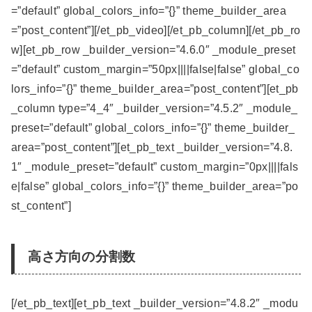
=”default” global_colors_info=”{}” theme_builder_area
=”post_content”][/et_pb_video][/et_pb_column][/et_pb_ro
w][et_pb_row _builder_version=”4.6.0″ _module_preset
=”default” custom_margin=”50px||||false|false” global_co
lors_info=”{}” theme_builder_area=”post_content”][et_pb
_column type=”4_4″ _builder_version=”4.5.2″ _module_
preset=”default” global_colors_info=”{}” theme_builder_
area=”post_content”][et_pb_text _builder_version=”4.8.
1″ _module_preset=”default” custom_margin=”0px||||fals
e|false” global_colors_info=”{}” theme_builder_area=”po
st_content”]
高さ方向の分割数
[/et_pb_text][et_pb_text _builder_version=”4.8.2″ _modu