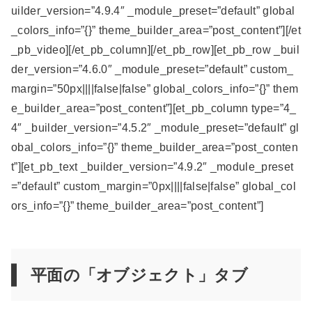
uilder_version=”4.9.4″ _module_preset=”default” global
_colors_info=”{}” theme_builder_area=”post_content”][/et
_pb_video][/et_pb_column][/et_pb_row][et_pb_row _buil
der_version=”4.6.0″ _module_preset=”default” custom_
margin=”50px||||false|false” global_colors_info=”{}” them
e_builder_area=”post_content”][et_pb_column type=”4_
4″ _builder_version=”4.5.2″ _module_preset=”default” gl
obal_colors_info=”{}” theme_builder_area=”post_conten
t”][et_pb_text _builder_version=”4.9.2″ _module_preset
=”default” custom_margin=”0px||||false|false” global_col
ors_info=”{}” theme_builder_area=”post_content”]
平面の「オブジェクト」タブ