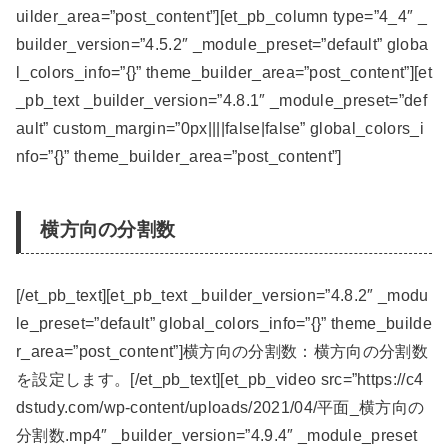
uilder_area=”post_content”][et_pb_column type=”4_4″ _
builder_version=”4.5.2″ _module_preset=”default” globa
l_colors_info=”{}” theme_builder_area=”post_content”][et
_pb_text _builder_version=”4.8.1″ _module_preset=”def
ault” custom_margin=”0px||||false|false” global_colors_i
nfo=”{}” theme_builder_area=”post_content”]
横方向の分割数
[/et_pb_text][et_pb_text _builder_version=”4.8.2″ _modu
le_preset=”default” global_colors_info=”{}” theme_builde
r_area=”post_content”]横方向の分割数：横方向の分割数
を設定します。[/et_pb_text][et_pb_video src=”https://c4
dstudy.com/wp-content/uploads/2021/04/平面_横方向の
分割数.mp4″ _builder_version=”4.9.4″ _module_preset