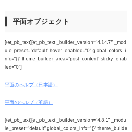
平面オブジェクト
[/et_pb_text][et_pb_text _builder_version=”4.14.7″ _mod
ule_preset=”default” hover_enabled=”0″ global_colors_i
nfo=”{}” theme_builder_area=”post_content” sticky_enab
led=”0″]
平面のヘルプ（日本語）
平面のヘルプ（英語）
[/et_pb_text][et_pb_text _builder_version=”4.8.1″ _modu
le_preset=”default” global_colors_info=”{}” theme_builde