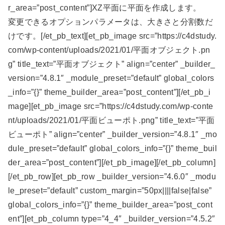
r_area=”post_content”]XZ平面に平面を作成します。
変更できるオプションパラメータは、大きさと分割数だ
けです。[/et_pb_text][et_pb_image src=”https://c4dstudy.
com/wp-content/uploads/2021/01/平面オブジェクト.pn
g” title_text=”平面オブジェクト” align=”center” _builder_
version=”4.8.1″ _module_preset=”default” global_colors
_info=”{}” theme_builder_area=”post_content”][/et_pb_i
mage][et_pb_image src=”https://c4dstudy.com/wp-conte
nt/uploads/2021/01/平面ビューポト.png” title_text=”平面
ビューポト” align=”center” _builder_version=”4.8.1″ _mo
dule_preset=”default” global_colors_info=”{}” theme_buil
der_area=”post_content”][/et_pb_image][/et_pb_column]
[/et_pb_row][et_pb_row _builder_version=”4.6.0″ _modu
le_preset=”default” custom_margin=”50px||||false|false”
global_colors_info=”{}” theme_builder_area=”post_cont
ent”][et_pb_column type=”4_4″ _builder_version=”4.5.2″