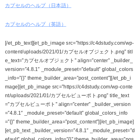
カプセルのヘルプ（日本語）
カプセルのヘルプ（英語）
[/et_pb_text][et_pb_image src=”https://c4dstudy.com/wp-
content/uploads/2021/01/カプセルオブジェクト.png” titl
e_text=”カプセルオブジェクト” align=”center” _builder_
version=”4.8.1″ _module_preset=”default” global_colors
_info=”{}” theme_builder_area=”post_content”][/et_pb_i
mage][et_pb_image src=”https://c4dstudy.com/wp-conte
nt/uploads/2021/01/カプセルビューポト.png” title_text
=”カプセルビューポト” align=”center” _builder_version
=”4.8.1″ _module_preset=”default” global_colors_info
=”{}” theme_builder_area=”post_content”][/et_pb_image]
[et_pb_text _builder_version=”4.8.1″ _module_preset=”d
efault” global_colors_info=”{}” theme_builder_area=”pos