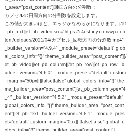
r_area=”post_content”]回転方向の分割数：
カプセルの円周方向の分割数を設定します。
この値が大きいほど、エッジがなめらかになります。[/et
_pb_text][et_pb_video src=”https://c4dstudy.com/wp-con
tent/uploads/2021/04/カプセル_回転方向の分割数.mp4″
_builder_version=”4.9.4″ _module_preset=”default” glob
al_colors_info=”{}” theme_builder_area=”post_content”][/
et_pb_video][/et_pb_column][/et_pb_row][et_pb_row _b
uilder_version=”4.6.0″ _module_preset=”default” custom
_margin=”50px||||false|false” global_colors_info=”{}” the
me_builder_area=”post_content”][et_pb_column type=”4
_4″ _builder_version=”4.5.2″ _module_preset=”default”
global_colors_info=”{}” theme_builder_area=”post_cont
ent”][et_pb_text _builder_version=”4.8.1″ _module_pres
et=”default” custom_margin=”0px||||false|false” global_c
olors_info=”{}” theme_builder_area=”post_content”]