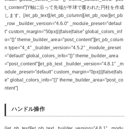
t_content”]Y軸に沿って先端が半球で覆われた円柱を作成
します。[/et_pb_text][/et_pb_column][/et_pb_row][et_pb
_row _builder_version=”4.6.0″ _module_preset=”defaul
t” custom_margin=”50px||||false|false” global_colors_inf
o=”{}” theme_builder_area=”post_content”][et_pb_colum
n type=”4_4″ _builder_version=”4.5.2″ _module_preset
=”default” global_colors_info=”{}” theme_builder_area
=”post_content”][et_pb_text _builder_version=”4.8.1″ _m
odule_preset=”default” custom_margin=”0px||||false|fals
e” global_colors_info=”{}” theme_builder_area=”post_co
ntent”]
ハンドル操作
[/et_pb_text][et_pb_text _builder_version=”4.8.1″ _modu