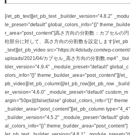
[/et_pb_text][et_pb_text _builder_version=”4.8.2″ _modu
le_preset=”default” global_colors_info=”{}” theme_builde
r_area=”post_content”]高さ方向の分割数：カプセルの円
柱部分に対して、高さ方向の分割数を設定します[/et_pb
_text][et_pb_video src=”https://c4dstudy.com/wp-content/
uploads/2021/04/カプセル_高さ方向の分割数.mp4″ _bui
lder_version=”4.9.4″ _module_preset=”default” global_c
olors_info=”{}” theme_builder_area=”post_content”][/et_
pb_video][/et_pb_column][/et_pb_row][et_pb_row _build
er_version=”4.6.0″ _module_preset=”default” custom_m
argin=”50px||||false|false” global_colors_info=”{}” theme
_builder_area=”post_content”][et_pb_column type=”4_4″
_builder_version=”4.5.2″ _module_preset=”default” glob
al_colors_info=”{}” theme_builder_area=”post_content”]
[et_pb_text _builder_version=”4.8.1″ _module_preset=”d