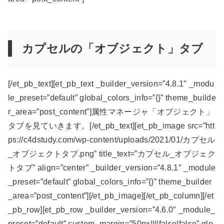
カプセルの「オブジェクト」タブ
[/et_pb_text][et_pb_text _builder_version=”4.8.1″ _modu
le_preset=”default” global_colors_info=”{}” theme_builde
r_area=”post_content”]属性マネージャ「オブジェクト」
タブを見ていきます。[/et_pb_text][et_pb_image src=”htt
ps://c4dstudy.com/wp-content/uploads/2021/01/カプセル
_オブジェクトタブ.png” title_text=”カプセル_オブジェク
トタブ” align=”center” _builder_version=”4.8.1″ _module
_preset=”default” global_colors_info=”{}” theme_builder
_area=”post_content”][/et_pb_image][/et_pb_column][/et
_pb_row][et_pb_row _builder_version=”4.6.0″ _module_
preset=”default” custom_margin=”50px||||false|false” glo