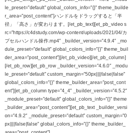
le_preset=”default” global_colors_info=”{}” theme_builde
r_area=”post_content”]ハンドルをドラッグすると「半
径」「高さ」が変わります。[/et_pb_text][et_pb_video s
rc=”https://c4dstudy.com/wp-content/uploads/2021/04/カ
プセルハンドル操作.mp4″ _builder_version=”4.9.4″ _mo
dule_preset=”default” global_colors_info=”{}” theme_buil
der_area=”post_content”][/et_pb_video][/et_pb_column]
[/et_pb_row][et_pb_row _builder_version=”4.6.0″ _modu
le_preset=”default” custom_margin=”50px||||false|false”
global_colors_info=”{}” theme_builder_area=”post_cont
ent”][et_pb_column type=”4_4″ _builder_version=”4.5.2″
_module_preset=”default” global_colors_info=”{}” theme
_builder_area=”post_content”][et_pb_text _builder_versi
on=”4.9.2″ _module_preset=”default” custom_margin=”0
px||||false|false” global_colors_info=”{}” theme_builder_
area=”post_content”]