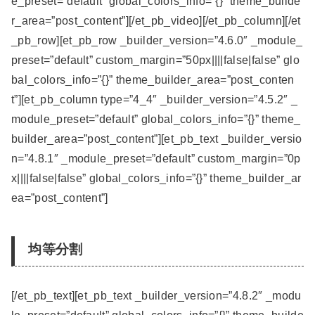
e_preset=”default” global_colors_info=”{}” theme_builde
r_area=”post_content”][/et_pb_video][/et_pb_column][/et
_pb_row][et_pb_row _builder_version=”4.6.0″ _module_
preset=”default” custom_margin=”50px||||false|false” glo
bal_colors_info=”{}” theme_builder_area=”post_conten
t”][et_pb_column type=”4_4″ _builder_version=”4.5.2″ _
module_preset=”default” global_colors_info=”{}” theme_
builder_area=”post_content”][et_pb_text _builder_versio
n=”4.8.1″ _module_preset=”default” custom_margin=”0p
x||||false|false” global_colors_info=”{}” theme_builder_ar
ea=”post_content”]
均等分割
[/et_pb_text][et_pb_text _builder_version=”4.8.2″ _modu