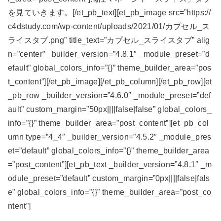
を見ていきます。[/et_pb_text][et_pb_image src=”https://
c4dstudy.com/wp-content/uploads/2021/01/カプセル_ス
ライスタブ.png” title_text=”カプセル_スライスタブ” alig
n=”center” _builder_version=”4.8.1″ _module_preset=”d
efault” global_colors_info=”{}” theme_builder_area=”pos
t_content”][/et_pb_image][/et_pb_column][/et_pb_row][et
_pb_row _builder_version=”4.6.0″ _module_preset=”def
ault” custom_margin=”50px||||false|false” global_colors_
info=”{}” theme_builder_area=”post_content”][et_pb_col
umn type=”4_4″ _builder_version=”4.5.2″ _module_pres
et=”default” global_colors_info=”{}” theme_builder_area
=”post_content”][et_pb_text _builder_version=”4.8.1″ _m
odule_preset=”default” custom_margin=”0px||||false|fals
e” global_colors_info=”{}” theme_builder_area=”post_co
ntent”]