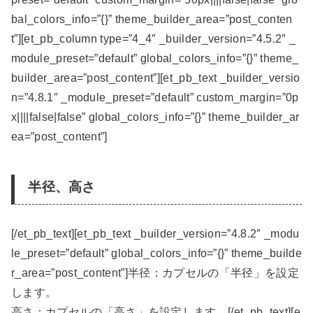
bal_colors_info=”{}” theme_builder_area=”post_conten
t”][et_pb_column type=”4_4″ _builder_version=”4.5.2″ _
module_preset=”default” global_colors_info=”{}” theme_
builder_area=”post_content”][et_pb_text _builder_versio
n=”4.8.1″ _module_preset=”default” custom_margin=”0p
x||||false|false” global_colors_info=”{}” theme_builder_ar
ea=”post_content”]
半径、高さ
[/et_pb_text][et_pb_text _builder_version=”4.8.2″ _modu
le_preset=”default” global_colors_info=”{}” theme_builde
r_area=”post_content”]半径：カプセルの「半径」を設定
します。
高さ：カプセルの「高さ」を設定します。[/et_pb_text][e