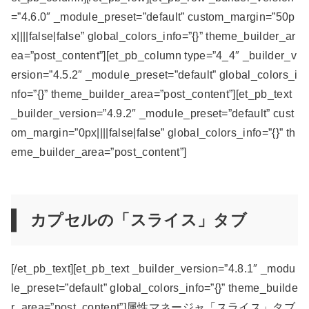
=”4.6.0″ _module_preset=”default” custom_margin=”50p
x||||false|false” global_colors_info=”{}” theme_builder_ar
ea=”post_content”][et_pb_column type=”4_4″ _builder_v
ersion=”4.5.2″ _module_preset=”default” global_colors_i
nfo=”{}” theme_builder_area=”post_content”][et_pb_text
_builder_version=”4.9.2″ _module_preset=”default” cust
om_margin=”0px||||false|false” global_colors_info=”{}” th
eme_builder_area=”post_content”]
カプセルの「スライス」タブ
[/et_pb_text][et_pb_text _builder_version=”4.8.1″ _modu
le_preset=”default” global_colors_info=”{}” theme_builde
r_area=”post_content”]属性マネージャ「スライス」タブ