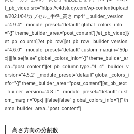
t_pb_video src=”https://c4dstudy.com/wp-content/upload
s/2021/04/カプセル_半径_高さ.mp4″ _builder_version
=”4.9.4″ _module_preset=”default” global_colors_info
=”{}” theme_builder_area=”post_content”][/et_pb_video][/
et_pb_column][/et_pb_row][et_pb_row _builder_version
=”4.6.0″ _module_preset=”default” custom_margin=”50p
x||||false|false” global_colors_info=”{}” theme_builder_ar
ea=”post_content”][et_pb_column type=”4_4″ _builder_v
ersion=”4.5.2″ _module_preset=”default” global_colors_i
nfo=”{}” theme_builder_area=”post_content”][et_pb_text
_builder_version=”4.8.1″ _module_preset=”default” cust
om_margin=”0px||||false|false” global_colors_info=”{}” th
eme_builder_area=”post_content”]
高さ方向の分割数