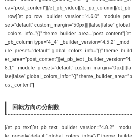
ea=”post_content”][/et_pb_video][/et_pb_column][/et_pb
_row][et_pb_row _builder_version=”4.6.0″ _module_pre
set=”default” custom_margin=”50px||||false|false” global
_colors_info=”{}” theme_builder_area=”post_content”][et
_pb_column type=”4_4″ _builder_version=”4.5.2″ _mod
ule_preset=”default” global_colors_info=”{}” theme_build
er_area=”post_content”][et_pb_text _builder_version=”4.
8.1″ _module_preset=”default” custom_margin=”0px||||fa
lse|false” global_colors_info=”{}” theme_builder_area=”p
ost_content”]
回転方向の分割数
[/et_pb_text][et_pb_text _builder_version=”4.8.2″ _modu
le_preset=”default” global_colors_info=”{}” theme_builde