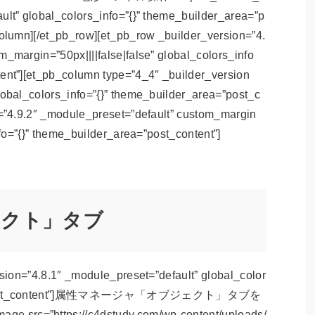
ult” global_colors_info=”{}” theme_builder_area=”p
column][/et_pb_row][et_pb_row _builder_version=”4.
m_margin=”50px||||false|false” global_colors_info
tent”][et_pb_column type=”4_4″ _builder_version
lobal_colors_info=”{}” theme_builder_area=”post_c
n=”4.9.2″ _module_preset=”default” custom_margin
nfo=”{}” theme_builder_area=”post_content”]
ェクト」タブ
rsion=”4.8.1″ _module_preset=”default” global_color
area=”post_content”]属性マネージャ「オブジェクト」タブを
 src=”https://c4dstudy.com/wp-content/uploads/