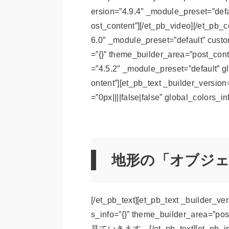
ersion=”4.9.4″ _module_preset=”defa
ost_content”][/et_pb_video][/et_pb_
6.0″ _module_preset=”default” custo
=”{}” theme_builder_area=”post_con
=”4.5.2″ _module_preset=”default” g
ontent”][et_pb_text _builder_versio
=”0px||||false|false” global_colors_i
地形の「オブジ
[/et_pb_text][et_pb_text _builder_ve
s_info=”{}” theme_builder_
見ていきます。[/et_pb_text][et_pb_image