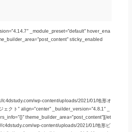
ト
ersion=”4.14.7″ _module_preset=”default” hover_ena
eme_builder_area=”post_content” sticky_enabled
ps://c4dstudy.com/wp-content/uploads/2021/01/地形オ
” align=”center” _builder_version=”4.8.1″ _
rs_info=”{}” theme_builder_area=”post_content”][/et
://c4dstudy.com/wp-content/uploads/2021/01/地形ビ