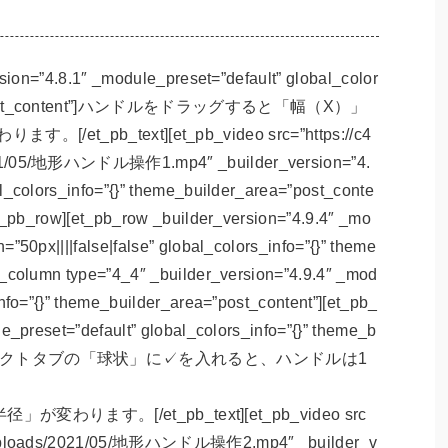
rsion=”4.8.1″ _module_preset=”default” global_color
rea=”post_content”]ハンドルをドラッグすると「幅（X）」
_pb_text][et_pb_video src=”https://c4
2021/05/地形ハンドル操作1.mp4″ _builder_version=”4.
l_colors_info=”{}” theme_builder_area=”post_conte
et_pb_row][et_pb_row _builder_version=”4.9.4″ _mo
”50px||||false|false” global_colors_info=”{}” theme
b_column type=”4_4″ _builder_version=”4.9.4″ _mod
info=”{}” theme_builder_area=”post_content”][et_pb_
le_preset=”default” global_colors_info=”{}” theme_b
ent”]オブジェクトタブの「球状」に✓を入れると、ハンドルは1
ます。[/et_pb_text][et_pb_video src
nt/uploads/2021/05/地形ハンドル操作2.mp4″ _builder_v