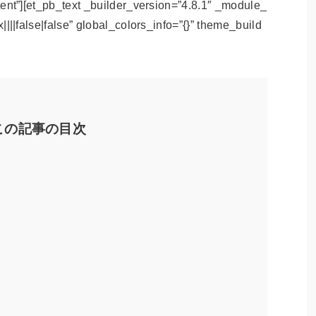
ent”][et_pb_text _builder_version=”4.8.1″ _module_
|||false|false” global_colors_info=”{}” theme_build
この記事の目次