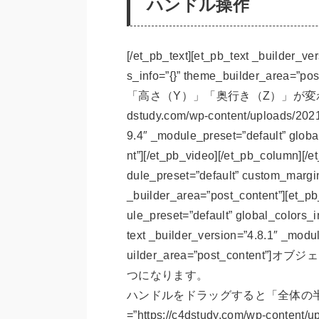
ハンドル操作
[/et_pb_text][et_pb_text _builder_ve
s_info=”{}” theme_builder_a
「高さ（Y）」「奥行き（Z）」が変わります。[/et
dstudy.com/wp-content/uploads/
9.4″ _module_preset=”default” globa
nt”][/et_pb_video][/et_pb_column][/
dule_preset=”default” custom_margin=
_builder_area=”post_content”][et_p
ule_preset=”default” global_colors_
text _builder_version=”4.8.1″ _modu
uilder_area=”post_cont
つになります。
ハンドルをドラッグすると「全体の半径」が変わり
=”https://c4dstudy.com/wp-conte