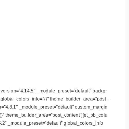
r_version=”4.14.5″ _module_preset=”default” backgr
lobal_colors_info=”{}” theme_builder_area=”post_
on=”4.8.1″ _module_preset=”default” custom_margin
o=”{}” theme_builder_area=”post_content”][et_pb_colu
.2″ _module_preset=”default” global_colors_info