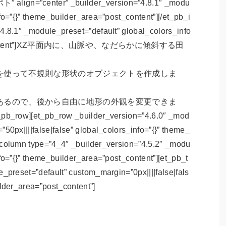
align=”center” _builder_version=”4.8.1″ _modu
fo=”{}” theme_builder_area=”post_content”][/et_pb_i
4.8.1″ _module_preset=”default” global_colors_info
”post_content”]XZ平面内に、山脈や、なだらかに傾斜する田
を使って不規則な形状のオブジェクトを作成しま
あるので、後から自由に地形の外観を変更できま
_pb_row][et_pb_row _builder_version=”4.6.0″ _mod
50px||||false|false” global_colors_info=”{}” theme_
_column type=”4_4″ _builder_version=”4.5.2″ _modu
fo=”{}” theme_builder_area=”post_content”][et_pb_t
_preset=”default” custom_margin=”0px||||false|fals
ilder_area=”post_content”]