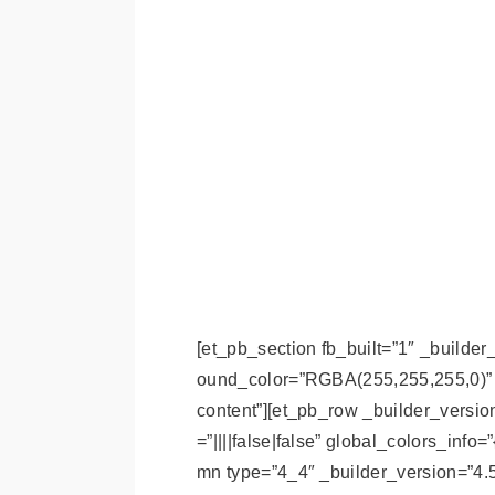
[et_pb_section fb_built=”1″ _builde
ound_color=”RGBA(255,255,255,0)” g
content”][et_pb_row _builder_versi
=”||||false|false” global_colors_inf
mn type=”4_4″ _builder_version=”4.5