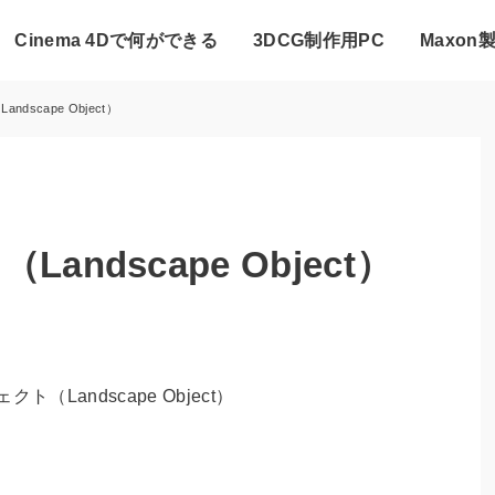
Cinema 4Dで何ができる
3DCG制作用PC
Maxon
dscape Object）
ndscape Object）