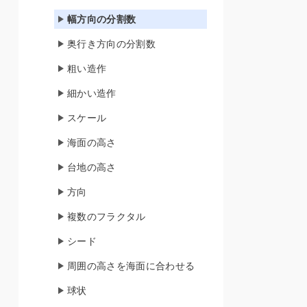
幅方向の分割数
奥行き方向の分割数
粗い造作
細かい造作
スケール
海面の高さ
台地の高さ
方向
複数のフラクタル
シード
周囲の高さを海面に合わせる
球状