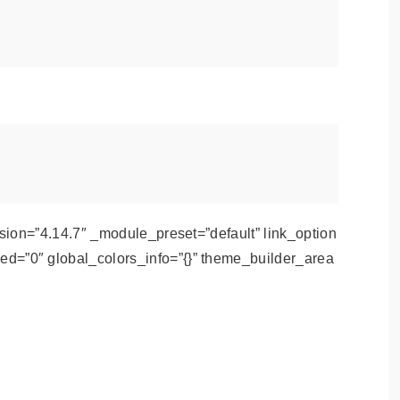
ト
rsion=”4.14.7″ _module_preset=”default” link_option
d=”0″ global_colors_info=”{}” theme_builder_area