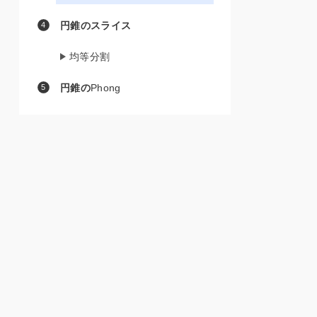
円錐のスライス
均等分割
円錐の
Phong