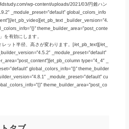
://c4dstudy.com/wp-content/uploads/2021/03/円錐ハン
2″ _module_preset=”default” global_colors_info
ent”][/et_pb_video][et_pb_text _builder_version=”4.
l_colors_info=”{}” theme_builder_area=”post_conte
端」を有効にします。
半径、高さが変わります。[/et_pb_text][/et_
builder_version=”4.5.2″ _module_preset=”default”
er_area=”post_content”][et_pb_column type=”4_4″ _
set=”default” global_colors_info=”{}” theme_builder
uilder_version=”4.8.1″ _module_preset=”default” cu
lobal_colors_info=”{}” theme_builder_area=”post_co
クトタブ