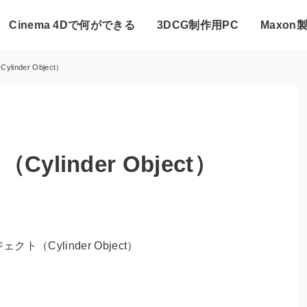
Cinema 4Dで何ができる
3DCG制作用PC
Maxon
nder Object）
linder Object）