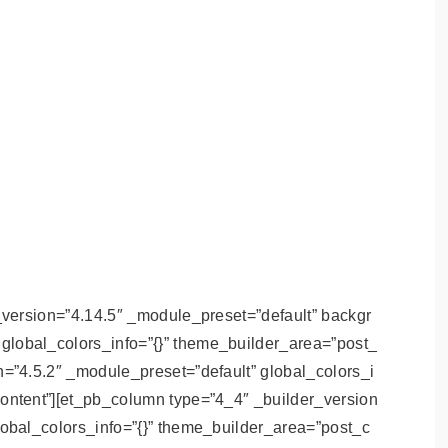
r_version=”4.14.5″ _module_preset=”default” backgr
lobal_colors_info=”{}” theme_builder_area=”post_
n=”4.5.2″ _module_preset=”default” global_colors_i
ontent”][et_pb_column type=”4_4″ _builder_version
lobal_colors_info=”{}” theme_builder_area=”post_c