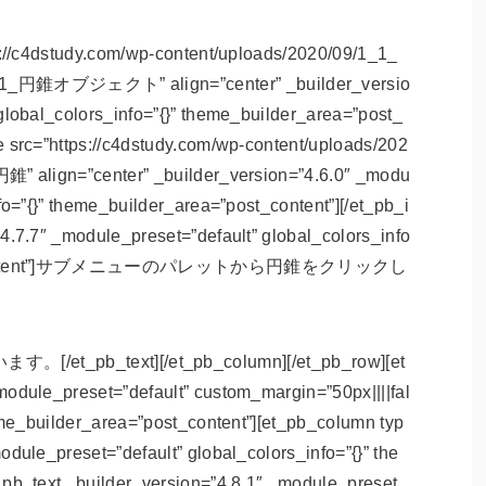
s://c4dstudy.com/wp-content/uploads/2020/09/1_1_
_円錐オブジェクト” align=”center” _builder_versio
global_colors_info=”{}” theme_builder_area=”post_
 src=”https://c4dstudy.com/wp-content/uploads/202
錐” align=”center” _builder_version=”4.6.0″ _modu
fo=”{}” theme_builder_area=”post_content”][/et_pb_i
4.7.7″ _module_preset=”default” global_colors_info
”post_content”]サブメニューのパレットから円錐をクリックし
b_text][/et_pb_column][/et_pb_row][et
odule_preset=”default” custom_margin=”50px||||fal
heme_builder_area=”post_content”][et_pb_column typ
dule_preset=”default” global_colors_info=”{}” the
_pb_text _builder_version=”4.8.1″ _module_preset