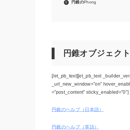
円錐の
Phong
円錐オブジェク
[/et_pb_text][et_pb_text _builder_ve
_url_new_window=”on” hover_enable
=”post_content” sticky_enabled=”0″]
円錐のヘルプ（日本語）
円錐のヘルプ（英語）