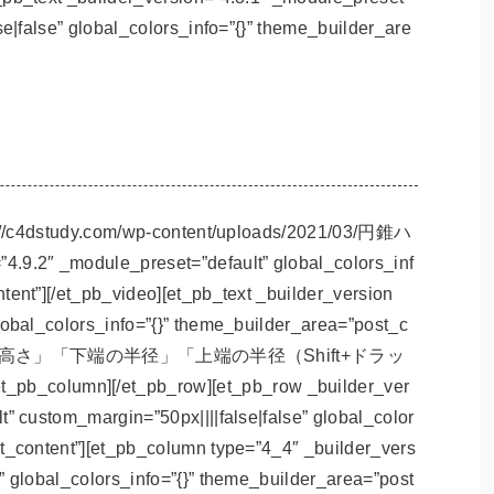
se|false” global_colors_info=”{}” theme_builder_are
ps://c4dstudy.com/wp-content/uploads/2021/03/円錐ハ
.2″ _module_preset=”default” global_colors_inf
tent”][/et_pb_video][et_pb_text _builder_version
lobal_colors_info=”{}” theme_builder_area=”post_c
と「高さ」「下端の半径」「上端の半径（Shift+ドラッ
_column][/et_pb_row][et_pb_row _builder_ver
t” custom_margin=”50px||||false|false” global_color
t_content”][et_pb_column type=”4_4″ _builder_vers
” global_colors_info=”{}” theme_builder_area=”post