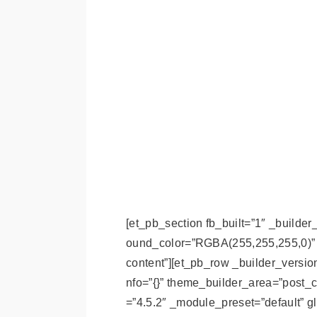
[et_pb_section fb_built=”1″ _builde
ound_color=”RGBA(255,255,255,0)” g
content”][et_pb_row _builder_versio
nfo=”{}” theme_builder_area=”post_c
=”4.5.2″ _module_preset=”default” g