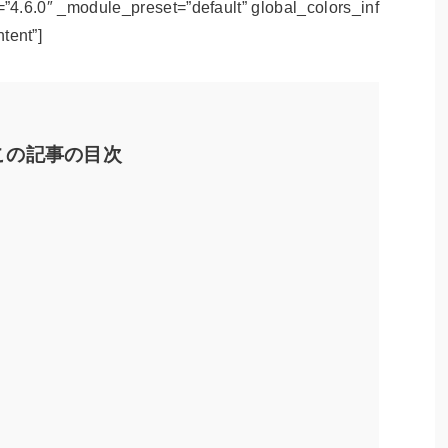
=”4.6.0″ _module_preset=”default” global_colors_inf
tent”]
この記事の目次