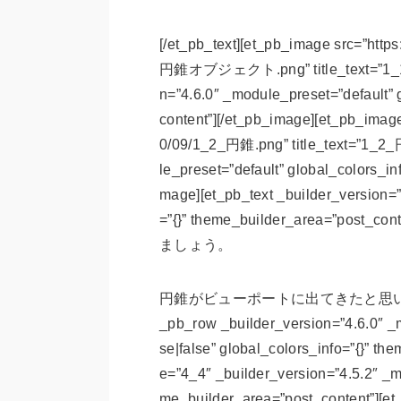
[/et_pb_text][et_pb_image src=”http
円錐オブジェクト.png” title_text=”1_1
n=”4.6.0″ _module_preset=”default” 
content”][/et_pb_image][et_pb_image
0/09/1_2_円錐.png” title_text=”1_2_円
le_preset=”default” global_colors_in
mage][et_pb_text _builder_version=”
=”{}” theme_builder_area=
ましょう。
円錐がビューポートに出てきたと思います。[/et_p
_pb_row _builder_version=”4.6.0″ _m
se|false” global_colors_info=”{}” t
e=”4_4″ _builder_version=”4.5.2″ _mo
me_builder_area=”post_content”][et