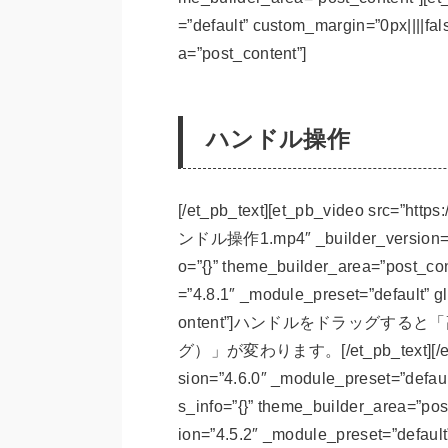
=”default” custom_margin=”0px||||fal
a=”post_content”]
ハンドル操作
[/et_pb_text][et_pb_video src=”htt
ンドル操作1.mp4″ _builder_version=”4.9
o=”{}” theme_builder_area=”post_con
=”4.8.1″ _module_preset=”default” g
ontent”]ハンドルをドラッグする
グ）」が変わります。[/et_pb_text][/et_pb
sion=”4.6.0″ _module_preset=”defaul
s_info=”{}” theme_builder_area=”pos
ion=”4.5.2″ _module_preset=”default