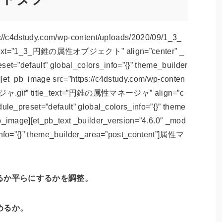
s://c4dstudy.com/wp-content/uploads/2020/09/1_3_
t=”1_3_円錐の属性オブジェクト” align=”center” _
set=”default” global_colors_info=”{}” theme_builder
][et_pb_image src=”https://c4dstudy.com/wp-conten
ャ.gif” title_text=”円錐の属性マネージャ” align=”c
ule_preset=”default” global_colors_info=”{}” theme
b_image][et_pb_text _builder_version=”4.6.0″ _mod
_info=”{}” theme_builder_area=”post_content”]属性マ
るか平らにするかを調整。
めるか。