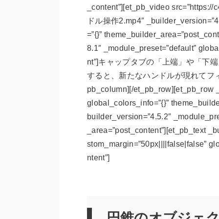
_content”][et_pb_video src=”https
ドル操作2.mp4″ _builder_version=”4.9.
=”{}” theme_builder_area=”post_cont
8.1″ _module_preset=”default” globa
nt”]キャップタブの「上端」や「下
すると、新たなハンドルが現れてフィレット
pb_column][/et_pb_row][et_pb_row _
global_colors_info=”{}” theme_build
builder_version=”4.5.2″ _module_pre
_area=”post_content”][et_pb_text _b
stom_margin=”50px||||false|false” g
ntent”]
円錐のオブジェ