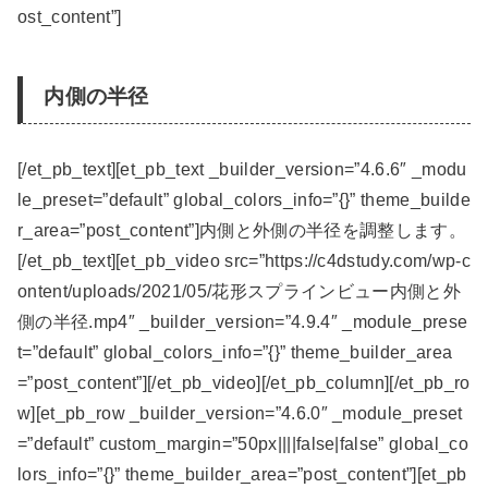
ost_content”]
内側の半径
[/et_pb_text][et_pb_text _builder_version=”4.6.6″ _modu
le_preset=”default” global_colors_info=”{}” theme_builde
r_area=”post_content”]内側と外側の半径を調整します。
[/et_pb_text][et_pb_video src=”https://c4dstudy.com/wp-c
ontent/uploads/2021/05/花形スプラインビュー内側と外
側の半径.mp4″ _builder_version=”4.9.4″ _module_prese
t=”default” global_colors_info=”{}” theme_builder_area
=”post_content”][/et_pb_video][/et_pb_column][/et_pb_ro
w][et_pb_row _builder_version=”4.6.0″ _module_preset
=”default” custom_margin=”50px||||false|false” global_co
lors_info=”{}” theme_builder_area=”post_content”][et_pb