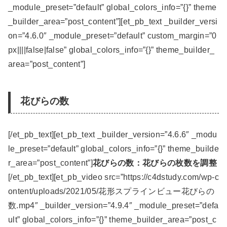
_module_preset=”default” global_colors_info=”{}” theme
_builder_area=”post_content”][et_pb_text _builder_versi
on=”4.6.0″ _module_preset=”default” custom_margin=”0
px||||false|false” global_colors_info=”{}” theme_builder_
area=”post_content”]
花びらの数
[/et_pb_text][et_pb_text _builder_version=”4.6.6″ _modu
le_preset=”default” global_colors_info=”{}” theme_builde
r_area=”post_content”]
花びらの数：花びらの枚数を調整
[/et_pb_text][et_pb_video src=”https://c4dstudy.com/wp-c
ontent/uploads/2021/05/花形スプラインビュー花びらの
数.mp4″ _builder_version=”4.9.4″ _module_preset=”defa
ult” global_colors_info=”{}” theme_builder_area=”post_c