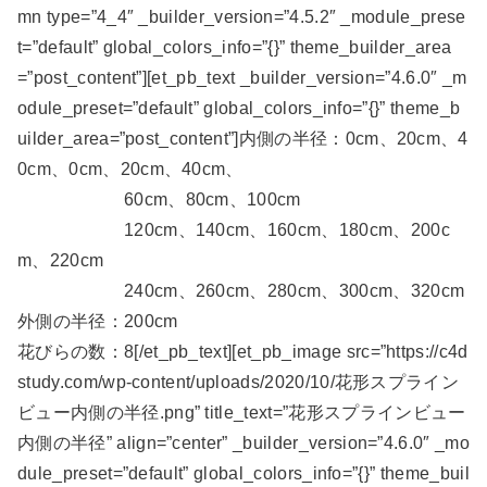
mn type=”4_4″ _builder_version=”4.5.2″ _module_prese
t=”default” global_colors_info=”{}” theme_builder_area
=”post_content”][et_pb_text _builder_version=”4.6.0″ _m
odule_preset=”default” global_colors_info=”{}” theme_b
uilder_area=”post_content”]内側の半径：0cm、20cm、4
0cm、0cm、20cm、40cm、
60cm、80cm、100cm
120cm、140cm、160cm、180cm、200c
m、220cm
240cm、260cm、280cm、300cm、320cm
外側の半径：200cm
花びらの数：8[/et_pb_text][et_pb_image src=”https://c4d
study.com/wp-content/uploads/2020/10/花形スプライン
ビュー内側の半径.png” title_text=”花形スプラインビュー
内側の半径” align=”center” _builder_version=”4.6.0″ _mo
dule_preset=”default” global_colors_info=”{}” theme_buil