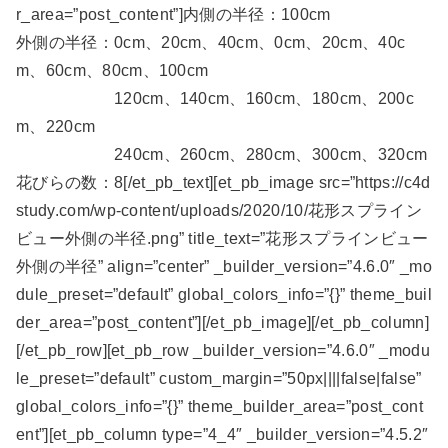
r_area=”post_content”]内側の半径：100cm
外側の半径：0cm、20cm、40cm、0cm、20cm、40c
m、60cm、80cm、100cm
120cm、140cm、160cm、180cm、200c
m、220cm
240cm、260cm、280cm、300cm、320cm
花びらの数：8[/et_pb_text][et_pb_image src=”https://c4d
study.com/wp-content/uploads/2020/10/花形スプライン
ビュー外側の半径.png” title_text=”花形スプラインビュー
外側の半径” align=”center” _builder_version=”4.6.0″ _mo
dule_preset=”default” global_colors_info=”{}” theme_buil
der_area=”post_content”][/et_pb_image][/et_pb_column]
[/et_pb_row][et_pb_row _builder_version=”4.6.0″ _modu
le_preset=”default” custom_margin=”50px||||false|false”
global_colors_info=”{}” theme_builder_area=”post_cont
ent”][et_pb_column type=”4_4″ _builder_version=”4.5.2″