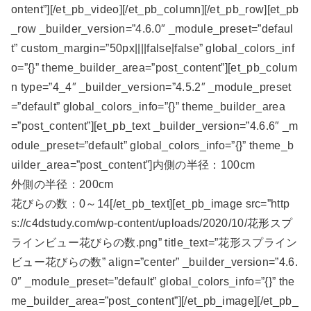
ontent”][/et_pb_video][/et_pb_column][/et_pb_row][et_pb
_row _builder_version=”4.6.0″ _module_preset=”defaul
t” custom_margin=”50px||||false|false” global_colors_inf
o=”{}” theme_builder_area=”post_content”][et_pb_colum
n type=”4_4″ _builder_version=”4.5.2″ _module_preset
=”default” global_colors_info=”{}” theme_builder_area
=”post_content”][et_pb_text _builder_version=”4.6.6″ _m
odule_preset=”default” global_colors_info=”{}” theme_b
uilder_area=”post_content”]内側の半径：100cm
外側の半径：200cm
花びらの数：0～14[/et_pb_text][et_pb_image src=”http
s://c4dstudy.com/wp-content/uploads/2020/10/花形スプ
ラインビュー花びらの数.png” title_text=”花形スプライン
ビュー花びらの数” align=”center” _builder_version=”4.6.
0″ _module_preset=”default” global_colors_info=”{}” the
me_builder_area=”post_content”][/et_pb_image][/et_pb_