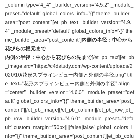
_column type=”4_4″ _builder_version=”4.5.2″ _module_
preset=”default” global_colors_info=”{}” theme_builder_
area=”post_content”][et_pb_text _builder_version=”4.9.
4″ _module_preset=”default” global_colors_info=”{}” the
me_builder_area=”post_content”]
内側の半径：中心から
花びらの根元まで
内側の半径：中心から花びらの先まで
[/et_pb_text][et_pb
_image src=”https://c4dstudy.com/wp-content/uploads/2
020/10/花形スプラインビュー内側と外側の半径.png” titl
e_text=”花形スプラインビュー内側と外側の半径” align
=”center” _builder_version=”4.6.0″ _module_preset=”def
ault” global_colors_info=”{}” theme_builder_area=”post_
content”][/et_pb_image][/et_pb_column][/et_pb_row][et_
pb_row _builder_version=”4.6.0″ _module_preset=”defa
ult” custom_margin=”50px||||false|false” global_colors_i
nfo=”{}” theme_builder_area=”post_content”][et_pb_colu