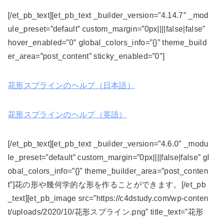
[/et_pb_text][et_pb_text _builder_version=”4.14.7″ _mod
ule_preset=”default” custom_margin=”0px||||false|false”
hover_enabled=”0″ global_colors_info=”{}” theme_build
er_area=”post_content” sticky_enabled=”0″]
花形スプラインのヘルプ（日本語）
花形スプラインのヘルプ（英語）
[/et_pb_text][et_pb_text _builder_version=”4.6.0″ _modu
le_preset=”default” custom_margin=”0px||||false|false” gl
obal_colors_info=”{}” theme_builder_area=”post_conten
t”]花の形や幾何学的な形を作ることができます。[/et_pb
_text][et_pb_image src=”https://c4dstudy.com/wp-conten
t/uploads/2020/10/花形スプライン.png” title_text=”花形