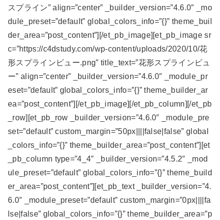
スプライン” align=”center” _builder_version=”4.6.0″ _mo
dule_preset=”default” global_colors_info=”{}” theme_buil
der_area=”post_content”][/et_pb_image][et_pb_image sr
c=”https://c4dstudy.com/wp-content/uploads/2020/10/花
形スプラインビュー.png” title_text=”花形スプラインビュ
ー” align=”center” _builder_version=”4.6.0″ _module_pr
eset=”default” global_colors_info=”{}” theme_builder_ar
ea=”post_content”][/et_pb_image][/et_pb_column][/et_pb
_row][et_pb_row _builder_version=”4.6.0″ _module_pre
set=”default” custom_margin=”50px||||false|false” global
_colors_info=”{}” theme_builder_area=”post_content”][et
_pb_column type=”4_4″ _builder_version=”4.5.2″ _mod
ule_preset=”default” global_colors_info=”{}” theme_build
er_area=”post_content”][et_pb_text _builder_version=”4.
6.0″ _module_preset=”default” custom_margin=”0px||||fa
lse|false” global_colors_info=”{}” theme_builder_area=”p