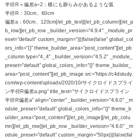
半径R＝偏差a÷2：横にも膨らみがあるような弧
半径R：30cm、60cm
偏差a：60cm、120cm[/et_pb_text][/et_pb_column][/et_p
b_row][et_pb_row _builder_version=”4.9.4″ _module_pr
eset=”default” custom_margin=”||||false|false” global_col
ors_info=”{}” theme_builder_area=”post_content”][et_pb
_column type=”4_4″ _builder_version=”4.5.2″ _module_
preset=”default” global_colors_info=”{}” theme_builder_
area=”post_content”][et_pb_image src=”https://c4dstudy.
com/wp-content/uploads/2020/10/サイクロイドスプライ
ン半径R偏差a.png” title_text=”サイクロイドスプライン
半径R偏差a” align=”center” _builder_version=”4.6.0″ _m
odule_preset=”default” global_colors_info=”{}” theme_b
uilder_area=”post_content”][/et_pb_image][/et_pb_colu
mn][/et_pb_row][et_pb_row _builder_version=”4.6.0″ _m
odule_preset=”default” custom_margin=”50px||||false|fal