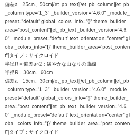
偏差a：25cm、50cm[/et_pb_text][/et_pb_column][et_pb
_column type=”1_3″ _builder_version=”4.6.0″ _module_
preset=”default” global_colors_info=”{}” theme_builder_
area=”post_content”][et_pb_text _builder_version=”4.6.
0″ _module_preset=”default” text_orientation=”center” gl
obal_colors_info=”{}” theme_builder_area=”post_conten
t”]タイプ：サイクロイド
半径R＝偏差a×2：緩やかな山なりの曲線
半径R：30cm、60cm
偏差a：15cm、30cm[/et_pb_text][/et_pb_column][et_pb
_column type=”1_3″ _builder_version=”4.6.0″ _module_
preset=”default” global_colors_info=”{}” theme_builder_
area=”post_content”][et_pb_text _builder_version=”4.6.
0″ _module_preset=”default” text_orientation=”center” gl
obal_colors_info=”{}” theme_builder_area=”post_conten
t”]タイプ：サイクロイド