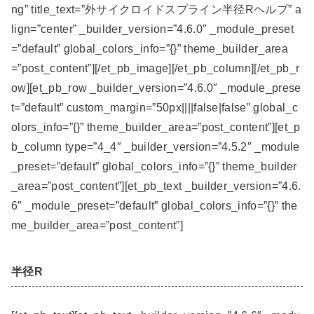
ng” title_text=”外サイクロイドスプライン半径Rヘルプ” a
lign=”center” _builder_version=”4.6.0″ _module_preset
=”default” global_colors_info=”{}” theme_builder_area
=”post_content”][/et_pb_image][/et_pb_column][/et_pb_r
ow][et_pb_row _builder_version=”4.6.0″ _module_prese
t=”default” custom_margin=”50px||||false|false” global_c
olors_info=”{}” theme_builder_area=”post_content”][et_p
b_column type=”4_4″ _builder_version=”4.5.2″ _module
_preset=”default” global_colors_info=”{}” theme_builder
_area=”post_content”][et_pb_text _builder_version=”4.6.
6″ _module_preset=”default” global_colors_info=”{}” the
me_builder_area=”post_content”]
半径R