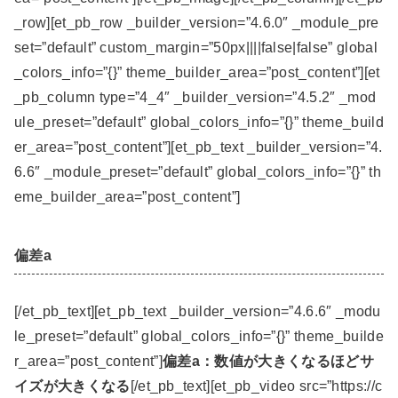
_row][et_pb_row _builder_version=”4.6.0″ _module_pre
set=”default” custom_margin=”50px||||false|false” global
_colors_info=”{}” theme_builder_area=”post_content”][et
_pb_column type=”4_4″ _builder_version=”4.5.2″ _mod
ule_preset=”default” global_colors_info=”{}” theme_build
er_area=”post_content”][et_pb_text _builder_version=”4.
6.6″ _module_preset=”default” global_colors_info=”{}” th
eme_builder_area=”post_content”]
偏差a
[/et_pb_text][et_pb_text _builder_version=”4.6.6″ _modu
le_preset=”default” global_colors_info=”{}” theme_builde
r_area=”post_content”]
偏差a：数値が大きくなるほどサ
イズが大きくなる
[/et_pb_text][et_pb_video src=”https://c