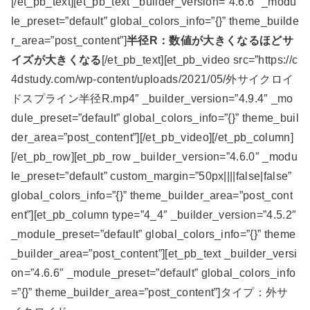
[/et_pb_text][et_pb_text _builder_version=”4.6.6″ _modu
le_preset=”default” global_colors_info=”{}” theme_builde
r_area=”post_content”]
半径R：数値が大きくなるほどサ
イズが大きくなる
[/et_pb_text][et_pb_video src=”https://c
4dstudy.com/wp-content/uploads/2021/05/外サイクロイ
ドスプライン半径R.mp4″ _builder_version=”4.9.4″ _mo
dule_preset=”default” global_colors_info=”{}” theme_buil
der_area=”post_content”][/et_pb_video][/et_pb_column]
[/et_pb_row][et_pb_row _builder_version=”4.6.0″ _modu
le_preset=”default” custom_margin=”50px||||false|false”
global_colors_info=”{}” theme_builder_area=”post_cont
ent”][et_pb_column type=”4_4″ _builder_version=”4.5.2″
_module_preset=”default” global_colors_info=”{}” theme
_builder_area=”post_content”][et_pb_text _builder_versi
on=”4.6.6″ _module_preset=”default” global_colors_info
=”{}” theme_builder_area=”post_content”]タイプ：外サ