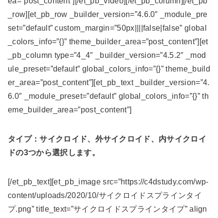
ea=”post_content”][/et_pb_video][/et_pb_column][/et_pb
_row][et_pb_row _builder_version=”4.6.0″ _module_pre
set=”default” custom_margin=”50px||||false|false” global
_colors_info=”{}” theme_builder_area=”post_content”][et
_pb_column type=”4_4″ _builder_version=”4.5.2″ _mod
ule_preset=”default” global_colors_info=”{}” theme_build
er_area=”post_content”][et_pb_text _builder_version=”4.
6.0″ _module_preset=”default” global_colors_info=”{}” th
eme_builder_area=”post_content”]
タイプ：サイクロイド、外サイクロイド、内サイクロイ
ドの3つから選択します。
[/et_pb_text][et_pb_image src=”https://c4dstudy.com/wp-
content/uploads/2020/10/サイクロイドスプラインタイ
プ.png” title_text=”サイクロイドスプラインタイプ” align