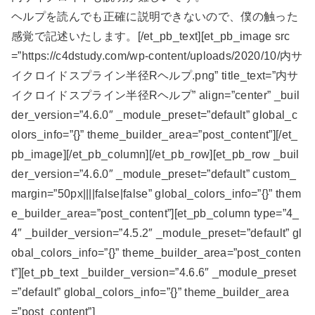
ヘルプを読んでも正確に説明できないので、僕の触った
感覚で記述いたします。[/et_pb_text][et_pb_image src
=”https://c4dstudy.com/wp-content/uploads/2020/10/内サ
イクロイドスプライン半径Rヘルプ.png” title_text=”内サ
イクロイドスプライン半径Rヘルプ” align=”center” _buil
der_version=”4.6.0″ _module_preset=”default” global_c
olors_info=”{}” theme_builder_area=”post_content”][/et_
pb_image][/et_pb_column][/et_pb_row][et_pb_row _buil
der_version=”4.6.0″ _module_preset=”default” custom_
margin=”50px||||false|false” global_colors_info=”{}” them
e_builder_area=”post_content”][et_pb_column type=”4_
4″ _builder_version=”4.5.2″ _module_preset=”default” gl
obal_colors_info=”{}” theme_builder_area=”post_conten
t”][et_pb_text _builder_version=”4.6.6″ _module_preset
=”default” global_colors_info=”{}” theme_builder_area
=”post_content”]