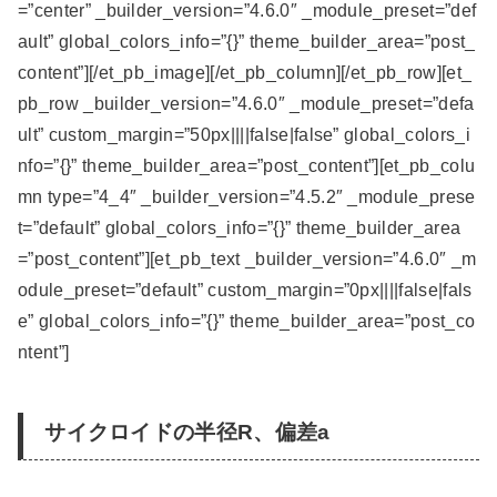
=”center” _builder_version=”4.6.0″ _module_preset=”def
ault” global_colors_info=”{}” theme_builder_area=”post_
content”][/et_pb_image][/et_pb_column][/et_pb_row][et_
pb_row _builder_version=”4.6.0″ _module_preset=”defa
ult” custom_margin=”50px||||false|false” global_colors_i
nfo=”{}” theme_builder_area=”post_content”][et_pb_colu
mn type=”4_4″ _builder_version=”4.5.2″ _module_prese
t=”default” global_colors_info=”{}” theme_builder_area
=”post_content”][et_pb_text _builder_version=”4.6.0″ _m
odule_preset=”default” custom_margin=”0px||||false|fals
e” global_colors_info=”{}” theme_builder_area=”post_co
ntent”]
サイクロイドの半径R、偏差a