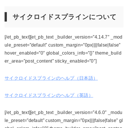
サイクロイドスプラインについて
[/et_pb_text][et_pb_text _builder_version=”4.14.7″ _mod
ule_preset=”default” custom_margin=”0px||||false|false”
hover_enabled=”0″ global_colors_info=”{}” theme_build
er_area=”post_content” sticky_enabled=”0″]
サイクロイドスプラインのヘルプ（日本語）
サイクロイドスプラインのヘルプ（英語）
[/et_pb_text][et_pb_text _builder_version=”4.6.0″ _modu
le_preset=”default” custom_margin=”0px||||false|false” gl