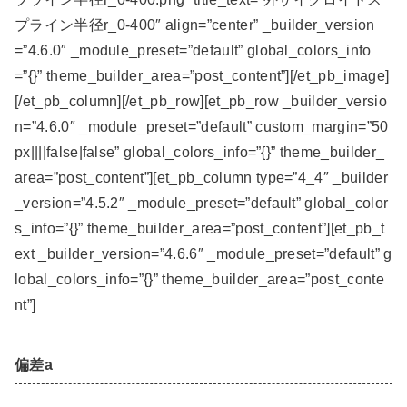
プライン半径r_0-400″ align=”center” _builder_version
=”4.6.0″ _module_preset=”default” global_colors_info
=”{}” theme_builder_area=”post_content”][/et_pb_image]
[/et_pb_column][/et_pb_row][et_pb_row _builder_versio
n=”4.6.0″ _module_preset=”default” custom_margin=”50
px||||false|false” global_colors_info=”{}” theme_builder_
area=”post_content”][et_pb_column type=”4_4″ _builder
_version=”4.5.2″ _module_preset=”default” global_color
s_info=”{}” theme_builder_area=”post_content”][et_pb_t
ext _builder_version=”4.6.6″ _module_preset=”default” g
lobal_colors_info=”{}” theme_builder_area=”post_conte
nt”]
偏差a