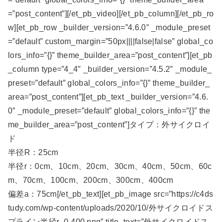
=”post_content”][/et_pb_video][/et_pb_column][/et_pb_ro
w][et_pb_row _builder_version=”4.6.0″ _module_preset
=”default” custom_margin=”50px||||false|false” global_co
lors_info=”{}” theme_builder_area=”post_content”][et_pb
_column type=”4_4″ _builder_version=”4.5.2″ _module_
preset=”default” global_colors_info=”{}” theme_builder_
area=”post_content”][et_pb_text _builder_version=”4.6.
0″ _module_preset=”default” global_colors_info=”{}” the
me_builder_area=”post_content”]タイプ：外サイクロイ
ド
半径R：25cm
半径r：0cm、10cm、20cm、30cm、40cm、50cm、60c
m、70cm、100cm、200cm、300cm、400cm
偏差a：75cm[/et_pb_text][et_pb_image src=”https://c4ds
tudy.com/wp-content/uploads/2020/10/外サイクロイドス
プライン半径r_0-400.png” title_text=”外サイクロイドス