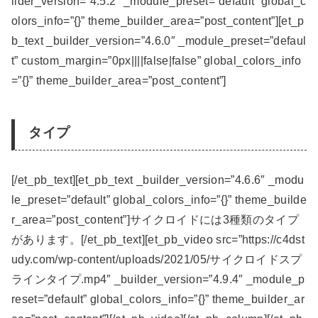
ilder_version=”4.5.2″ _module_preset=”default” global_c
olors_info=”{}” theme_builder_area=”post_content”][et_p
b_text _builder_version=”4.6.0″ _module_preset=”defaul
t” custom_margin=”0px||||false|false” global_colors_info
=”{}” theme_builder_area=”post_content”]
タイプ
[/et_pb_text][et_pb_text _builder_version=”4.6.6″ _modu
le_preset=”default” global_colors_info=”{}” theme_builde
r_area=”post_content”]サイクロイドには3種類のタイプ
があります。[/et_pb_text][et_pb_video src=”https://c4dst
udy.com/wp-content/uploads/2021/05/サイクロイドスプ
ラインタイプ.mp4″ _builder_version=”4.9.4″ _module_p
reset=”default” global_colors_info=”{}” theme_builder_ar