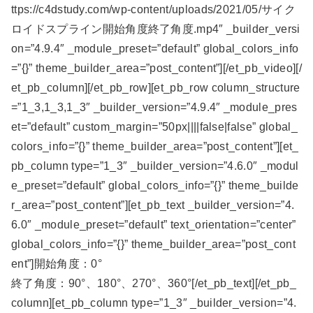
ttps://c4dstudy.com/wp-content/uploads/2021/05/サイク
ロイドスプライン開始角度終了角度.mp4″ _builder_versi
on=”4.9.4″ _module_preset=”default” global_colors_info
=”{}” theme_builder_area=”post_content”][/et_pb_video][/
et_pb_column][/et_pb_row][et_pb_row column_structure
=”1_3,1_3,1_3″ _builder_version=”4.9.4″ _module_pres
et=”default” custom_margin=”50px||||false|false” global_
colors_info=”{}” theme_builder_area=”post_content”][et_
pb_column type=”1_3″ _builder_version=”4.6.0″ _modul
e_preset=”default” global_colors_info=”{}” theme_builde
r_area=”post_content”][et_pb_text _builder_version=”4.
6.0″ _module_preset=”default” text_orientation=”center”
global_colors_info=”{}” theme_builder_area=”post_cont
ent”]開始角度：0°
終了角度：90°、180°、270°、360°[/et_pb_text][/et_pb_
column][et_pb_column type=”1_3″ _builder_version=”4.