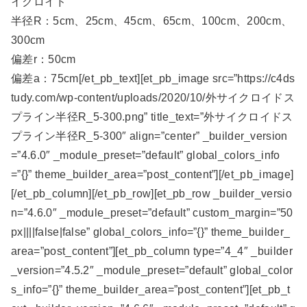
イクロイド
半径R：5cm、25cm、45cm、65cm、100cm、200cm、
300cm
偏差r：50cm
偏差a：75cm[/et_pb_text][et_pb_image src=”https://c4ds
tudy.com/wp-content/uploads/2020/10/外サイクロイドス
プライン半径R_5-300.png” title_text=”外サイクロイドス
プライン半径R_5-300″ align=”center” _builder_version
=”4.6.0″ _module_preset=”default” global_colors_info
=”{}” theme_builder_area=”post_content”][/et_pb_image]
[/et_pb_column][/et_pb_row][et_pb_row _builder_versio
n=”4.6.0″ _module_preset=”default” custom_margin=”50
px||||false|false” global_colors_info=”{}” theme_builder_
area=”post_content”][et_pb_column type=”4_4″ _builder
_version=”4.5.2″ _module_preset=”default” global_color
s_info=”{}” theme_builder_area=”post_content”][et_pb_t