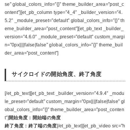
se” global_colors_info=”{}” theme_builder_area=”post_c
ontent”][et_pb_column type=”4_4″ _builder_version=”4.
5.2″ _module_preset=”default” global_colors_info=”{}” th
eme_builder_area=”post_content”][et_pb_text _builder_
version=”4.6.0″ _module_preset=”default” custom_margi
n=”0px||||false|false” global_colors_info=”{}” theme_buil
der_area=”post_content”]
サイクロイドの開始角度、終了角度
[/et_pb_text][et_pb_text _builder_version=”4.9.4″ _modu
le_preset=”default” custom_margin=”0px||||false|false” gl
obal_colors_info=”{}” theme_builder_area=”post_conten
t”]
開始角度：開始端の角度
終了角度：終了端の角度
[/et_pb_text][et_pb_video src=”h