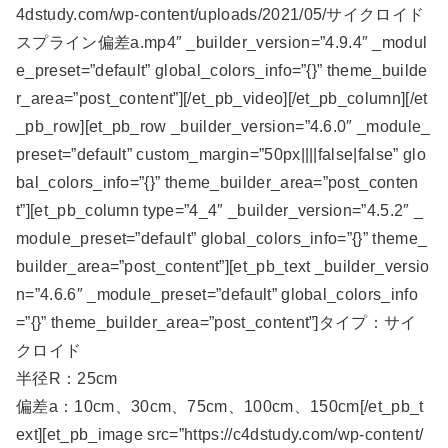
4dstudy.com/wp-content/uploads/2021/05/サイクロイド
スプライン偏差a.mp4″ _builder_version=”4.9.4″ _modul
e_preset=”default” global_colors_info=”{}” theme_builde
r_area=”post_content”][/et_pb_video][/et_pb_column][/et
_pb_row][et_pb_row _builder_version=”4.6.0″ _module_
preset=”default” custom_margin=”50px||||false|false” glo
bal_colors_info=”{}” theme_builder_area=”post_conten
t”][et_pb_column type=”4_4″ _builder_version=”4.5.2″ _
module_preset=”default” global_colors_info=”{}” theme_
builder_area=”post_content”][et_pb_text _builder_versio
n=”4.6.6″ _module_preset=”default” global_colors_info
=”{}” theme_builder_area=”post_content”]タイプ：サイ
クロイド
半径R：25cm
偏差a：10cm、30cm、75cm、100cm、150cm[/et_pb_t
ext][et_pb_image src=”https://c4dstudy.com/wp-content/