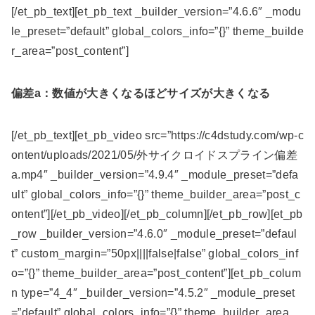
[/et_pb_text][et_pb_text _builder_version=”4.6.6″ _modu
le_preset=”default” global_colors_info=”{}” theme_builde
r_area=”post_content”]
偏差a：数値が大きくなるほどサイズが大きくなる
[/et_pb_text][et_pb_video src=”https://c4dstudy.com/wp-c
ontent/uploads/2021/05/外サイクロイドスプライン偏差
a.mp4″ _builder_version=”4.9.4″ _module_preset=”defa
ult” global_colors_info=”{}” theme_builder_area=”post_c
ontent”][/et_pb_video][/et_pb_column][/et_pb_row][et_pb
_row _builder_version=”4.6.0″ _module_preset=”defaul
t” custom_margin=”50px||||false|false” global_colors_inf
o=”{}” theme_builder_area=”post_content”][et_pb_colum
n type=”4_4″ _builder_version=”4.5.2″ _module_preset
=”default” global_colors_info=”{}” theme_builder_area