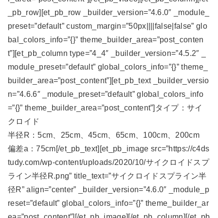
_pb_row][et_pb_row _builder_version=”4.6.0″ _module_
preset=”default” custom_margin=”50px||||false|false” glo
bal_colors_info=”{}” theme_builder_area=”post_conten
t”][et_pb_column type=”4_4″ _builder_version=”4.5.2″ _
module_preset=”default” global_colors_info=”{}” theme_
builder_area=”post_content”][et_pb_text _builder_versio
n=”4.6.6″ _module_preset=”default” global_colors_info
=”{}” theme_builder_area=”post_content”]タイプ：サイ
クロイド
半径R：5cm、25cm、45cm、65cm、100cm、200cm
偏差a：75cm[/et_pb_text][et_pb_image src=”https://c4ds
tudy.com/wp-content/uploads/2020/10/サイクロイドスプ
ライン半径R.png” title_text=”サイクロイドスプライン半
径R” align=”center” _builder_version=”4.6.0″ _module_p
reset=”default” global_colors_info=”{}” theme_builder_ar
ea=”post_content”][/et_pb_image][/et_pb_column][/et_pb