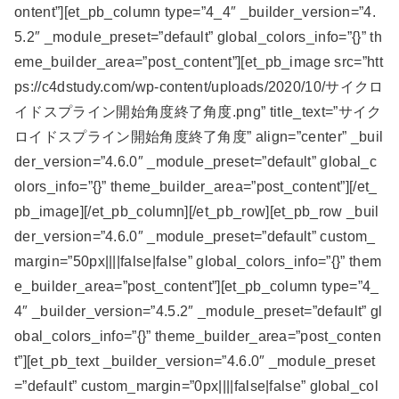
ontent”][et_pb_column type=”4_4″ _builder_version=”4.
5.2″ _module_preset=”default” global_colors_info=”{}” th
eme_builder_area=”post_content”][et_pb_image src=”htt
ps://c4dstudy.com/wp-content/uploads/2020/10/サイクロ
イドスプライン開始角度終了角度.png” title_text=”サイク
ロイドスプライン開始角度終了角度” align=”center” _buil
der_version=”4.6.0″ _module_preset=”default” global_c
olors_info=”{}” theme_builder_area=”post_content”][/et_
pb_image][/et_pb_column][/et_pb_row][et_pb_row _buil
der_version=”4.6.0″ _module_preset=”default” custom_
margin=”50px||||false|false” global_colors_info=”{}” them
e_builder_area=”post_content”][et_pb_column type=”4_
4″ _builder_version=”4.5.2″ _module_preset=”default” gl
obal_colors_info=”{}” theme_builder_area=”post_conten
t”][et_pb_text _builder_version=”4.6.0″ _module_preset
=”default” custom_margin=”0px||||false|false” global_col