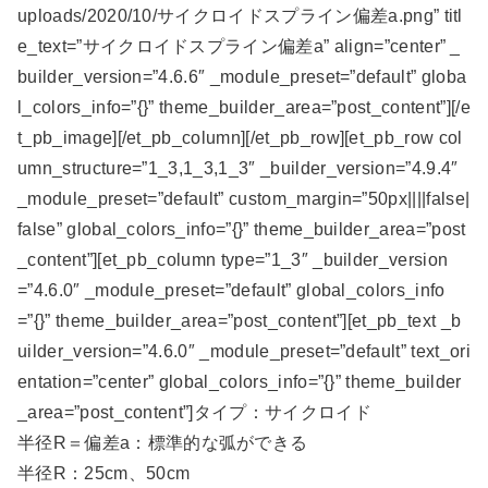
uploads/2020/10/サイクロイドスプライン偏差a.png” titl
e_text=”サイクロイドスプライン偏差a” align=”center” _
builder_version=”4.6.6″ _module_preset=”default” globa
l_colors_info=”{}” theme_builder_area=”post_content”][/e
t_pb_image][/et_pb_column][/et_pb_row][et_pb_row col
umn_structure=”1_3,1_3,1_3″ _builder_version=”4.9.4″
_module_preset=”default” custom_margin=”50px||||false|
false” global_colors_info=”{}” theme_builder_area=”post
_content”][et_pb_column type=”1_3″ _builder_version
=”4.6.0″ _module_preset=”default” global_colors_info
=”{}” theme_builder_area=”post_content”][et_pb_text _b
uilder_version=”4.6.0″ _module_preset=”default” text_ori
entation=”center” global_colors_info=”{}” theme_builder
_area=”post_content”]タイプ：サイクロイド
半径R＝偏差a：標準的な弧ができる
半径R：25cm、50cm