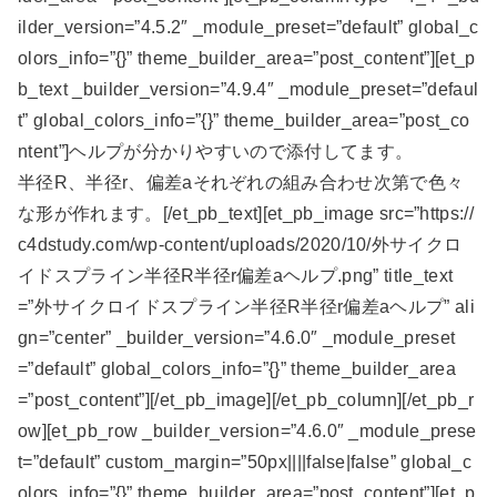
ilder_version=”4.5.2″ _module_preset=”default” global_c
olors_info=”{}” theme_builder_area=”post_content”][et_p
b_text _builder_version=”4.9.4″ _module_preset=”defaul
t” global_colors_info=”{}” theme_builder_area=”post_co
ntent”]ヘルプが分かりやすいので添付してます。
半径R、半径r、偏差aそれぞれの組み合わせ次第で色々
な形が作れます。[/et_pb_text][et_pb_image src=”https://
c4dstudy.com/wp-content/uploads/2020/10/外サイクロ
イドスプライン半径R半径r偏差aヘルプ.png” title_text
=”外サイクロイドスプライン半径R半径r偏差aヘルプ” ali
gn=”center” _builder_version=”4.6.0″ _module_preset
=”default” global_colors_info=”{}” theme_builder_area
=”post_content”][/et_pb_image][/et_pb_column][/et_pb_r
ow][et_pb_row _builder_version=”4.6.0″ _module_prese
t=”default” custom_margin=”50px||||false|false” global_c
olors_info=”{}” theme_builder_area=”post_content”][et_p