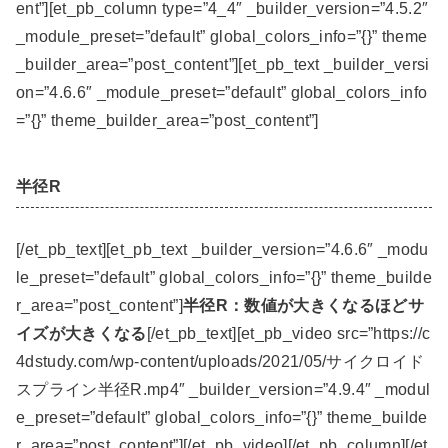
ent”][et_pb_column type=”4_4″ _builder_version=”4.5.2″
_module_preset=”default” global_colors_info=”{}” theme
_builder_area=”post_content”][et_pb_text _builder_versi
on=”4.6.6″ _module_preset=”default” global_colors_info
=”{}” theme_builder_area=”post_content”]
半径R
[/et_pb_text][et_pb_text _builder_version=”4.6.6″ _modu
le_preset=”default” global_colors_info=”{}” theme_builde
r_area=”post_content”]
半径R：数値が大きくなるほどサ
イズが大きくなる
[/et_pb_text][et_pb_video src=”https://c
4dstudy.com/wp-content/uploads/2021/05/サイクロイド
スプライン半径R.mp4″ _builder_version=”4.9.4″ _modul
e_preset=”default” global_colors_info=”{}” theme_builde
r_area=”post_content”][/et_pb_video][/et_pb_column][/et