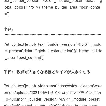
ext _builder_version=”4.6.6″ _module_preset=”default” g
lobal_colors_info=”{}” theme_builder_area=”post_conte
nt”]
半径r
[/et_pb_text][et_pb_text _builder_version=”4.6.6″ _modu
le_preset=”default” global_colors_info=”{}” theme_builde
r_area=”post_content”]
半径r：数値が大きくなるほどサイズが大きくなる
[/et_pb_text][et_pb_video src=”https://c4dstudy.com/wp-c
ontent/uploads/2021/05/外サイクロイドスプライン半径r
_0-400.mp4″ _builder_version=”4.9.4″ _module_preset
=”default” global_colors_info=”{}” theme_builder_area