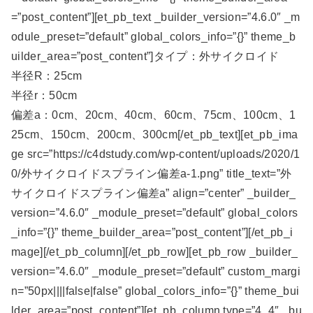
=”post_content”][et_pb_text _builder_version=”4.6.0″ _m
odule_preset=”default” global_colors_info=”{}” theme_b
uilder_area=”post_content”]タイプ：外サイクロイド
半径R：25cm
半径r：50cm
偏差a：0cm、20cm、40cm、60cm、75cm、100cm、1
25cm、150cm、200cm、300cm[/et_pb_text][et_pb_ima
ge src=”https://c4dstudy.com/wp-content/uploads/2020/1
0/外サイクロイドスプライン偏差a-1.png” title_text=”外
サイクロイドスプライン偏差a” align=”center” _builder_
version=”4.6.0″ _module_preset=”default” global_colors
_info=”{}” theme_builder_area=”post_content”][/et_pb_i
mage][/et_pb_column][/et_pb_row][et_pb_row _builder_
version=”4.6.0″ _module_preset=”default” custom_margi
n=”50px||||false|false” global_colors_info=”{}” theme_bui
lder_area=”post_content”][et_pb_column type=”4_4″ _bu