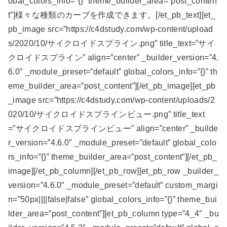
obal_colors_info=”{}” theme_builder_area=”post_conten
t”]様々な種類のカーブを作成できます。[/et_pb_text][et_
pb_image src=”https://c4dstudy.com/wp-content/upload
s/2020/10/サイクロイドスプライン.png” title_text=”サイ
クロイドスプライン” align=”center” _builder_version=”4.
6.0″ _module_preset=”default” global_colors_info=”{}” th
eme_builder_area=”post_content”][/et_pb_image][et_pb
_image src=”https://c4dstudy.com/wp-content/uploads/2
020/10/サイクロイドスプラインビュー.png” title_text
=”サイクロイドスプラインビュー” align=”center” _builde
r_version=”4.6.0″ _module_preset=”default” global_colo
rs_info=”{}” theme_builder_area=”post_content”][/et_pb_
image][/et_pb_column][/et_pb_row][et_pb_row _builder_
version=”4.6.0″ _module_preset=”default” custom_margi
n=”50px||||false|false” global_colors_info=”{}” theme_bui
lder_area=”post_content”][et_pb_column type=”4_4″ _bu