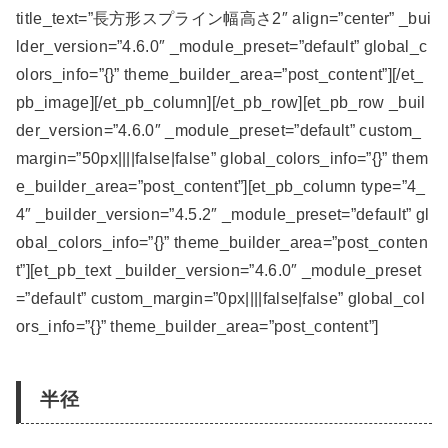
title_text=”長方形スプライン幅高さ2″ align=”center” _bui
lder_version=”4.6.0″ _module_preset=”default” global_c
olors_info=”{}” theme_builder_area=”post_content”][/et_
pb_image][/et_pb_column][/et_pb_row][et_pb_row _buil
der_version=”4.6.0″ _module_preset=”default” custom_
margin=”50px||||false|false” global_colors_info=”{}” them
e_builder_area=”post_content”][et_pb_column type=”4_
4″ _builder_version=”4.5.2″ _module_preset=”default” gl
obal_colors_info=”{}” theme_builder_area=”post_conten
t”][et_pb_text _builder_version=”4.6.0″ _module_preset
=”default” custom_margin=”0px||||false|false” global_col
ors_info=”{}” theme_builder_area=”post_content”]
半径