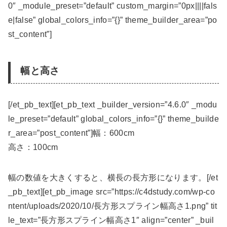
0″ _module_preset=”default” custom_margin=”0px||||fals
e|false” global_colors_info=”{}” theme_builder_area=”po
st_content”]
幅と高さ
[/et_pb_text][et_pb_text _builder_version=”4.6.0″ _modu
le_preset=”default” global_colors_info=”{}” theme_builde
r_area=”post_content”]幅：600cm
高さ：100cm
幅の数値を大きくすると、横長の長方形になります。[/et
_pb_text][et_pb_image src=”https://c4dstudy.com/wp-co
ntent/uploads/2020/10/長方形スプライン幅高さ1.png” tit
le_text=”長方形スプライン幅高さ1″ align=”center” _buil