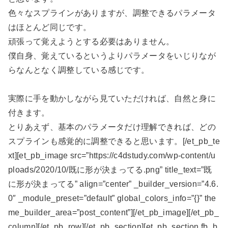
色々なスプラインがありますが、調整できるパラメータ
はほとんど同じです。
頑張って覚えようとする必要はありません。
僕自身、覚えているというよりパラメータをいじりなが
らなんとなく調整している感じです。
実際に手を動かしながら見ていただければ、自然と身に
付きます。
とりあえず、基本のパラメータだけ理解できれば、どの
スプラインも感覚的に調整できると思います。[/et_pb_te
xt][et_pb_image src=”https://c4dstudy.com/wp-content/u
ploads/2020/10/既に形が決まってる.png” title_text=”既
に形が決まってる” align=”center” _builder_version=”4.6.
0″ _module_preset=”default” global_colors_info=”{}” the
me_builder_area=”post_content”][/et_pb_image][/et_pb_
column][/et_pb_row][/et_pb_section][et_pb_section fb_b