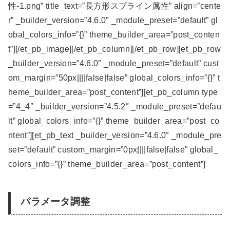
性-1.png” title_text=”長方形スプライン属性” align=”cente
r” _builder_version=”4.6.0″ _module_preset=”default” gl
obal_colors_info=”{}” theme_builder_area=”post_conten
t”][/et_pb_image][/et_pb_column][/et_pb_row][et_pb_row
_builder_version=”4.6.0″ _module_preset=”default” cust
om_margin=”50px||||false|false” global_colors_info=”{}” t
heme_builder_area=”post_content”][et_pb_column type
=”4_4″ _builder_version=”4.5.2″ _module_preset=”defau
lt” global_colors_info=”{}” theme_builder_area=”post_co
ntent”][et_pb_text _builder_version=”4.6.0″ _module_pre
set=”default” custom_margin=”0px||||false|false” global_
colors_info=”{}” theme_builder_area=”post_content”]
パラメータ調整