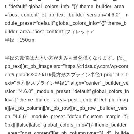
t=”default” global_colors_info=”{}” theme_builder_area
=”post_content”][et_pb_text _builder_version=”4.6.0″ _m
odule_preset=”default” global_colors_info=”{}” theme_b
uilder_area=”post_content”]フィレット✓
半径：150cm
半径の数値は大きい方が丸みも当然強くなります。[/et_
pb_text][et_pb_image src=”https://c4dstudy.com/wp-cont
ent/uploads/2020/10/長方形スプライン半径1.png” title_t
ext=”長方形スプライン半径1″ align=”center” _builder_ve
rsion=”4.6.0″ _module_preset=”default” global_colors_in
fo=”{}” theme_builder_area=”post_content”][/et_pb_imag
e][/et_pb_column][/et_pb_row][et_pb_row _builder_versi
on=”4.6.0″ _module_preset=”default” custom_margin=”5
0px||||false|false” global_colors_info=”{}” theme_builder
_area=”post_content”][et_pb_column type=”4_4″ _builde