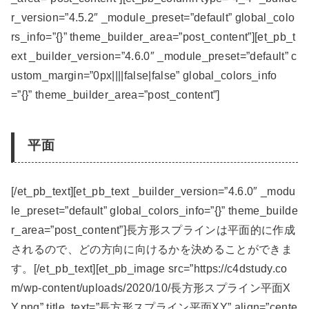
r_version=”4.5.2″ _module_preset=”default” global_colo
rs_info=”{}” theme_builder_area=”post_content”][et_pb_t
ext _builder_version=”4.6.0″ _module_preset=”default” c
ustom_margin=”0px||||false|false” global_colors_info
=”{}” theme_builder_area=”post_content”]
平面
[/et_pb_text][et_pb_text _builder_version=”4.6.0″ _modu
le_preset=”default” global_colors_info=”{}” theme_builde
r_area=”post_content”]長方形スプラインは平面的に作成
されるので、どの方向に向けるかを決めることができま
す。[/et_pb_text][et_pb_image src=”https://c4dstudy.co
m/wp-content/uploads/2020/10/長方形スプライン平面X
Y.png” title_text=”長方形スプライン平面XY” align=”cente