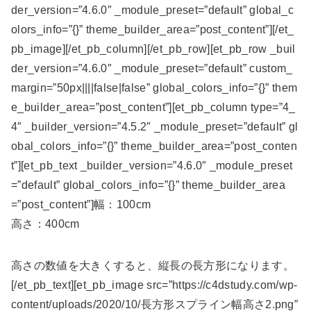
der_version=”4.6.0″ _module_preset=”default” global_c
olors_info=”{}” theme_builder_area=”post_content”][/et_
pb_image][/et_pb_column][/et_pb_row][et_pb_row _buil
der_version=”4.6.0″ _module_preset=”default” custom_
margin=”50px||||false|false” global_colors_info=”{}” them
e_builder_area=”post_content”][et_pb_column type=”4_
4″ _builder_version=”4.5.2″ _module_preset=”default” gl
obal_colors_info=”{}” theme_builder_area=”post_conten
t”][et_pb_text _builder_version=”4.6.0″ _module_preset
=”default” global_colors_info=”{}” theme_builder_area
=”post_content”]幅：100cm
高さ：400cm
高さの数値を大きくすると、縦長の長方形になります。
[/et_pb_text][et_pb_image src=”https://c4dstudy.com/wp-
content/uploads/2020/10/長方形スプライン幅高さ2.png”