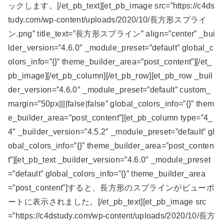
ックします。[/et_pb_text][et_pb_image src=”https://c4ds
tudy.com/wp-content/uploads/2020/10/長方形スプライ
ン.png” title_text=”長方形スプライン” align=”center” _bui
lder_version=”4.6.0″ _module_preset=”default” global_c
olors_info=”{}” theme_builder_area=”post_content”][/et_
pb_image][/et_pb_column][/et_pb_row][et_pb_row _buil
der_version=”4.6.0″ _module_preset=”default” custom_
margin=”50px||||false|false” global_colors_info=”{}” them
e_builder_area=”post_content”][et_pb_column type=”4_
4″ _builder_version=”4.5.2″ _module_preset=”default” gl
obal_colors_info=”{}” theme_builder_area=”post_conten
t”][et_pb_text _builder_version=”4.6.0″ _module_preset
=”default” global_colors_info=”{}” theme_builder_area
=”post_content”]すると、長方形のスプラインがビューポ
ートに表示されました。[/et_pb_text][et_pb_image src
=”https://c4dstudy.com/wp-content/uploads/2020/10/長方