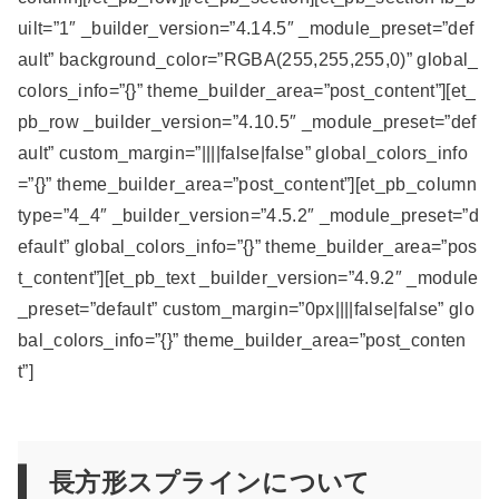
uilt=”1″ _builder_version=”4.14.5″ _module_preset=”def
ault” background_color=”RGBA(255,255,255,0)” global_
colors_info=”{}” theme_builder_area=”post_content”][et_
pb_row _builder_version=”4.10.5″ _module_preset=”def
ault” custom_margin=”||||false|false” global_colors_info
=”{}” theme_builder_area=”post_content”][et_pb_column
type=”4_4″ _builder_version=”4.5.2″ _module_preset=”d
efault” global_colors_info=”{}” theme_builder_area=”pos
t_content”][et_pb_text _builder_version=”4.9.2″ _module
_preset=”default” custom_margin=”0px||||false|false” glo
bal_colors_info=”{}” theme_builder_area=”post_conten
t”]
長方形スプラインについて