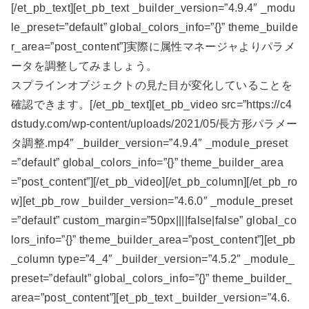
[/et_pb_text][et_pb_text _builder_version=”4.9.4″ _modu
le_preset=”default” global_colors_info=”{}” theme_builde
r_area=”post_content”]実際に属性マネージャよりパラメ
ータを調整してみましょう。
スプラインオブジェクトの見た目が変化していることを
確認できます。[/et_pb_text][et_pb_video src=”https://c4
dstudy.com/wp-content/uploads/2021/05/長方形パラメー
タ調整.mp4″ _builder_version=”4.9.4″ _module_preset
=”default” global_colors_info=”{}” theme_builder_area
=”post_content”][/et_pb_video][/et_pb_column][/et_pb_ro
w][et_pb_row _builder_version=”4.6.0″ _module_preset
=”default” custom_margin=”50px||||false|false” global_co
lors_info=”{}” theme_builder_area=”post_content”][et_pb
_column type=”4_4″ _builder_version=”4.5.2″ _module_
preset=”default” global_colors_info=”{}” theme_builder_
area=”post_content”][et_pb_text _builder_version=”4.6.