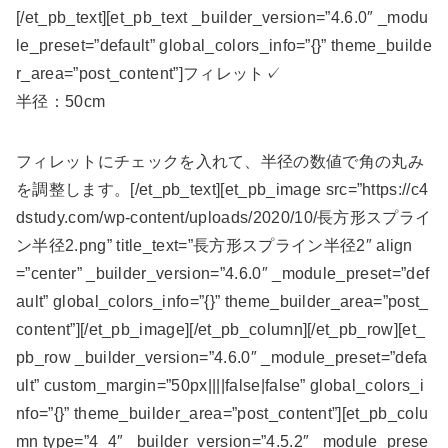
[/et_pb_text][et_pb_text _builder_version=”4.6.0″ _modu
le_preset=”default” global_colors_info=”{}” theme_builde
r_area=”post_content”]フィレット✓
半径：50cm
フィレットにチェックを入れて、半径の数値で角の丸み
を調整します。[/et_pb_text][et_pb_image src=”https://c4
dstudy.com/wp-content/uploads/2020/10/長方形スプライ
ン半径2.png” title_text=”長方形スプライン半径2″ align
=”center” _builder_version=”4.6.0″ _module_preset=”def
ault” global_colors_info=”{}” theme_builder_area=”post_
content”][/et_pb_image][/et_pb_column][/et_pb_row][et_
pb_row _builder_version=”4.6.0″ _module_preset=”defa
ult” custom_margin=”50px||||false|false” global_colors_i
nfo=”{}” theme_builder_area=”post_content”][et_pb_colu
mn type=”4_4″ _builder_version=”4.5.2″ _module_prese