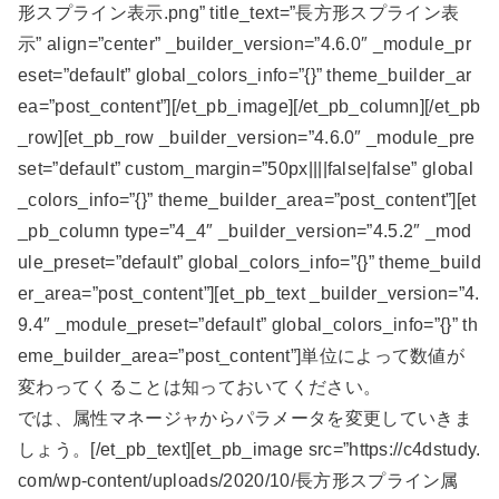
形スプライン表示.png” title_text=”長方形スプライン表
示” align=”center” _builder_version=”4.6.0″ _module_pr
eset=”default” global_colors_info=”{}” theme_builder_ar
ea=”post_content”][/et_pb_image][/et_pb_column][/et_pb
_row][et_pb_row _builder_version=”4.6.0″ _module_pre
set=”default” custom_margin=”50px||||false|false” global
_colors_info=”{}” theme_builder_area=”post_content”][et
_pb_column type=”4_4″ _builder_version=”4.5.2″ _mod
ule_preset=”default” global_colors_info=”{}” theme_build
er_area=”post_content”][et_pb_text _builder_version=”4.
9.4″ _module_preset=”default” global_colors_info=”{}” th
eme_builder_area=”post_content”]単位によって数値が
変わってくることは知っておいてください。
では、属性マネージャからパラメータを変更していきま
しょう。[/et_pb_text][et_pb_image src=”https://c4dstudy.
com/wp-content/uploads/2020/10/長方形スプライン属