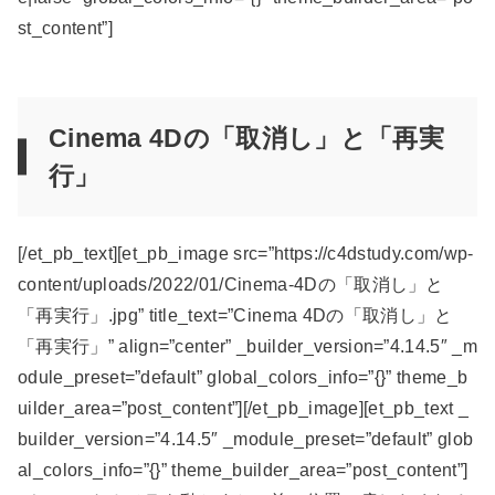
st_content”]
Cinema 4Dの「取消し」と「再実
行」
[/et_pb_text][et_pb_image src=”https://c4dstudy.com/wp-
content/uploads/2022/01/Cinema-4Dの「取消し」と
「再実行」.jpg” title_text=”Cinema 4Dの「取消し」と
「再実行」” align=”center” _builder_version=”4.14.5″ _m
odule_preset=”default” global_colors_info=”{}” theme_b
uilder_area=”post_content”][/et_pb_image][et_pb_text _
builder_version=”4.14.5″ _module_preset=”default” glob
al_colors_info=”{}” theme_builder_area=”post_content”]