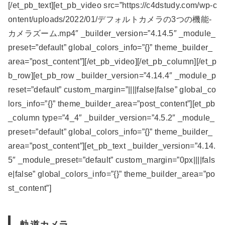
[/et_pb_text][et_pb_video src=”https://c4dstudy.com/wp-c
ontent/uploads/2022/01/デフォルトカメラの3つの機能-
カメラズーム.mp4″ _builder_version=”4.14.5″ _module_
preset=”default” global_colors_info=”{}” theme_builder_
area=”post_content”][/et_pb_video][/et_pb_column][/et_p
b_row][et_pb_row _builder_version=”4.14.4″ _module_p
reset=”default” custom_margin=”||||false|false” global_co
lors_info=”{}” theme_builder_area=”post_content”][et_pb
_column type=”4_4″ _builder_version=”4.5.2″ _module_
preset=”default” global_colors_info=”{}” theme_builder_
area=”post_content”][et_pb_text _builder_version=”4.14.
5″ _module_preset=”default” custom_margin=”0px||||fals
e|false” global_colors_info=”{}” theme_builder_area=”po
st_content”]
軌道カメラ