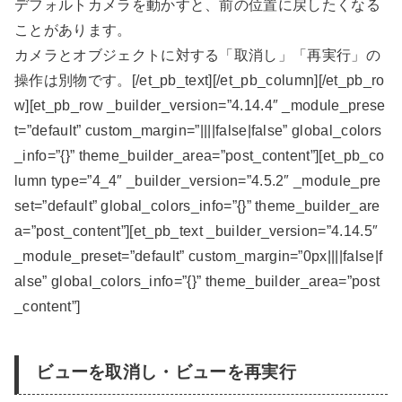
デフォルトカメラを動かすと、前の位置に戻したくなる
ことがあります。
カメラとオブジェクトに対する「取消し」「再実行」の
操作は別物です。[/et_pb_text][/et_pb_column][/et_pb_ro
w][et_pb_row _builder_version=”4.14.4″ _module_prese
t=”default” custom_margin=”||||false|false” global_colors
_info=”{}” theme_builder_area=”post_content”][et_pb_co
lumn type=”4_4″ _builder_version=”4.5.2″ _module_pre
set=”default” global_colors_info=”{}” theme_builder_are
a=”post_content”][et_pb_text _builder_version=”4.14.5″
_module_preset=”default” custom_margin=”0px||||false|f
alse” global_colors_info=”{}” theme_builder_area=”post
_content”]
ビューを取消し・ビューを再実行