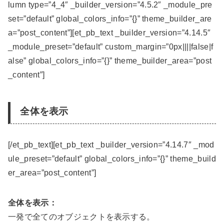
lumn type=”4_4″ _builder_version=”4.5.2″ _module_pre
set=”default” global_colors_info=”{}” theme_builder_are
a=”post_content”][et_pb_text _builder_version=”4.14.5″
_module_preset=”default” custom_margin=”0px||||false|f
alse” global_colors_info=”{}” theme_builder_area=”post
_content”]
全体を表示
[/et_pb_text][et_pb_text _builder_version=”4.14.7″ _mod
ule_preset=”default” global_colors_info=”{}” theme_build
er_area=”post_content”]
全体を表示：
一発で全てのオブジェクトを表示する。