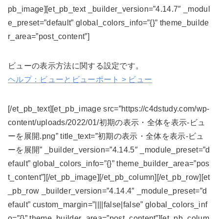
pb_image][et_pb_text _builder_version=”4.14.7″ _modul
e_preset=”default” global_colors_info=”{}” theme_builde
r_area=”post_content”]
ビューの表示方法に関する設定です。
ヘルプ：ビューとビューポート > ビュー
[/et_pb_text][et_pb_image src=”https://c4dstudy.com/wp-
content/uploads/2022/01/初期の表示・全体を表示-ビュ
ーを展開.png” title_text=”初期の表示・全体を表示-ビュ
ーを展開” _builder_version=”4.14.5″ _module_preset=”d
efault” global_colors_info=”{}” theme_builder_area=”pos
t_content”][/et_pb_image][/et_pb_column][/et_pb_row][et
_pb_row _builder_version=”4.14.4″ _module_preset=”d
efault” custom_margin=”||||false|false” global_colors_inf
o=”{}” theme_builder_area=”post_content”][et_pb_colum