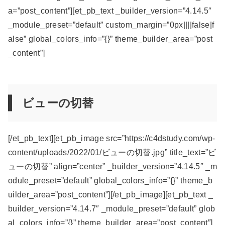
a=”post_content”][et_pb_text _builder_version=”4.14.5″
_module_preset=”default” custom_margin=”0px||||false|f
alse” global_colors_info=”{}” theme_builder_area=”post
_content”]
ビューの切替
[/et_pb_text][et_pb_image src=”https://c4dstudy.com/wp-
content/uploads/2022/01/ビューの切替.jpg” title_text=”ビ
ューの切替” align=”center” _builder_version=”4.14.5″ _m
odule_preset=”default” global_colors_info=”{}” theme_b
uilder_area=”post_content”][/et_pb_image][et_pb_text _
builder_version=”4.14.7″ _module_preset=”default” glob
al_colors_info=”{}” theme_builder_area=”post_content”]