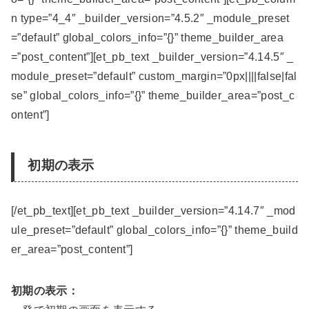
n type=”4_4″ _builder_version=”4.5.2″ _module_preset
=”default” global_colors_info=”{}” theme_builder_area
=”post_content”][et_pb_text _builder_version=”4.14.5″ _
module_preset=”default” custom_margin=”0px||||false|fal
se” global_colors_info=”{}” theme_builder_area=”post_c
ontent”]
初期の表示
[/et_pb_text][et_pb_text _builder_version=”4.14.7″ _mod
ule_preset=”default” global_colors_info=”{}” theme_build
er_area=”post_content”]
初期の表示：