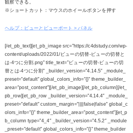
観察できる。
※ショートカット：マウスのホイールボタンを押す
ヘルプ：ビューとビューポート > パネル
[/et_pb_text][et_pb_image src=”https://c4dstudy.com/wp-
content/uploads/2022/01/ビューの切替-ビューの切替と
は-4つに分割.png” title_text=”ビューの切替-ビューの切
替とは-4つに分割” _builder_version=”4.14.5″ _module_
preset=”default” global_colors_info=”{}” theme_builder_
area=”post_content”][/et_pb_image][/et_pb_column][/et_
pb_row][et_pb_row _builder_version=”4.14.4″ _module_
preset=”default” custom_margin=”||||false|false” global_c
olors_info=”{}” theme_builder_area=”post_content”][et_p
b_column type=”4_4″ _builder_version=”4.5.2″ _module
_preset=”default” global_colors_info=”{}” theme_builder