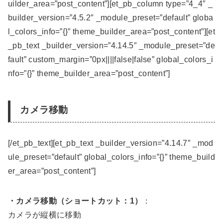
uilder_area=”post_content”][et_pb_column type=”4_4″ _
builder_version=”4.5.2″ _module_preset=”default” globa
l_colors_info=”{}” theme_builder_area=”post_content”][et
_pb_text _builder_version=”4.14.5″ _module_preset=”de
fault” custom_margin=”0px||||false|false” global_colors_i
nfo=”{}” theme_builder_area=”post_content”]
カメラ移動
[/et_pb_text][et_pb_text _builder_version=”4.14.7″ _mod
ule_preset=”default” global_colors_info=”{}” theme_build
er_area=”post_content”]
・カメラ移動（ショートカット：1）
：
カメラが縦横に移動