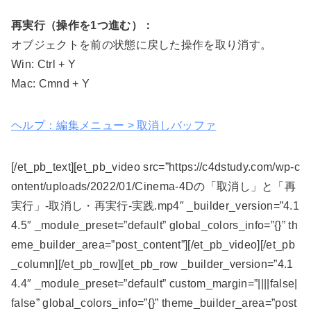
再実行（操作を1つ進む）：
オブジェクトを前の状態に戻した操作を取り消す。
Win: Ctrl + Y
Mac: Cmnd + Y
ヘルプ：編集メニュー > 取消しバッファ
[/et_pb_text][et_pb_video src=”https://c4dstudy.com/wp-c
ontent/uploads/2022/01/Cinema-4Dの「取消し」と「再
実行」-取消し・再実行-実践.mp4″ _builder_version=”4.1
4.5″ _module_preset=”default” global_colors_info=”{}” th
eme_builder_area=”post_content”][/et_pb_video][/et_pb
_column][/et_pb_row][et_pb_row _builder_version=”4.1
4.4″ _module_preset=”default” custom_margin=”||||false|
false” global_colors_info=”{}” theme_builder_area=”post