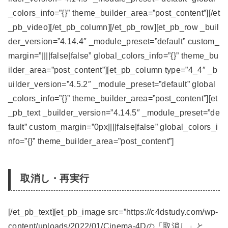
_colors_info=”{}” theme_builder_area=”post_content”][/et
_pb_video][/et_pb_column][/et_pb_row][et_pb_row _buil
der_version=”4.14.4″ _module_preset=”default” custom_
margin=”||||false|false” global_colors_info=”{}” theme_bu
ilder_area=”post_content”][et_pb_column type=”4_4″ _b
uilder_version=”4.5.2″ _module_preset=”default” global
_colors_info=”{}” theme_builder_area=”post_content”][et
_pb_text _builder_version=”4.14.5″ _module_preset=”de
fault” custom_margin=”0px||||false|false” global_colors_i
nfo=”{}” theme_builder_area=”post_content”]
取消し・再実行
[/et_pb_text][et_pb_image src=”https://c4dstudy.com/wp-
content/uploads/2022/01/Cinema-4Dの「取消し」と