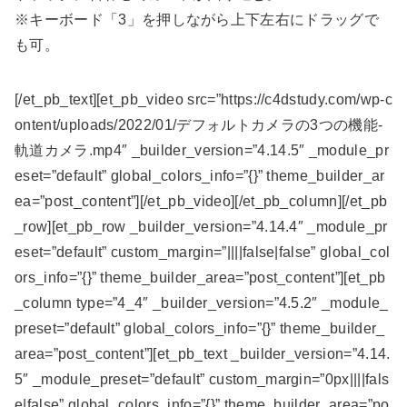
※キーボード「3」を押しながら上下左右にドラッグで
も可。
[/et_pb_text][et_pb_video src=”https://c4dstudy.com/wp-c
ontent/uploads/2022/01/デフォルトカメラの3つの機能-
軌道カメラ.mp4″ _builder_version=”4.14.5″ _module_pr
eset=”default” global_colors_info=”{}” theme_builder_ar
ea=”post_content”][/et_pb_video][/et_pb_column][/et_pb
_row][et_pb_row _builder_version=”4.14.4″ _module_pr
eset=”default” custom_margin=”||||false|false” global_col
ors_info=”{}” theme_builder_area=”post_content”][et_pb
_column type=”4_4″ _builder_version=”4.5.2″ _module_
preset=”default” global_colors_info=”{}” theme_builder_
area=”post_content”][et_pb_text _builder_version=”4.14.
5″ _module_preset=”default” custom_margin=”0px||||fals
e|false” global_colors_info=”{}” theme_builder_area=”po