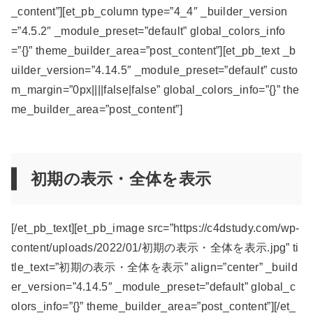
_content”][et_pb_column type=”4_4″ _builder_version
=”4.5.2″ _module_preset=”default” global_colors_info
=”{}” theme_builder_area=”post_content”][et_pb_text _b
uilder_version=”4.14.5″ _module_preset=”default” custo
m_margin=”0px||||false|false” global_colors_info=”{}” the
me_builder_area=”post_content”]
初期の表示・全体を表示
[/et_pb_text][et_pb_image src=”https://c4dstudy.com/wp-
content/uploads/2022/01/初期の表示・全体を表示.jpg” ti
tle_text=”初期の表示・全体を表示” align=”center” _build
er_version=”4.14.5″ _module_preset=”default” global_c
olors_info=”{}” theme_builder_area=”post_content”][/et_