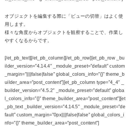
オブジェクトを編集する際に「ビューの切替」はよく使
用します。
様々な角度からオブジェクトを観察することで、作業し
やすくなるからです。
[/et_pb_text][/et_pb_column][/et_pb_row][et_pb_row _bu
ilder_version=”4.14.4″ _module_preset=”default” custom
_margin=”||||false|false” global_colors_info=”{}” theme_b
uilder_area=”post_content”][et_pb_column type=”4_4″ _
builder_version=”4.5.2″ _module_preset=”default” globa
l_colors_info=”{}” theme_builder_area=”post_content”][et
_pb_text _builder_version=”4.14.5″ _module_preset=”de
fault” custom_margin=”0px||||false|false” global_colors_i
nfo=”{}” theme_builder_area=”post_content”]