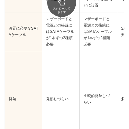
どに設置
スクロールで
きます
マザーボードと
マザーボードと
電源との接続に
電源との接続に
設置に必要なSAT
SA
はSATAケーブル
はSATAケーブル
Aケーブル
要
が1本ずつ2種類
が1本ずつ2種類
必要
必要
比較的発熱しづ
発熱
発熱しづらい
多少
らい