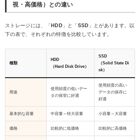
視・高価格）との違い
ストレージには、「
HDD
」と「
SSD
」とがあります。以
下の表で、それぞれの特徴を比較しています。
SSD
HDD
種類
（Solid State Di
（Hard Disk Drive）
sk）
使用頻度の高い
使用頻度の低いデー
用途
データの保存に
タの保管に好適
好適
基本的な容量
中容量～特大容量
小容量～大容量
価格
比較的に低価格
比較的に高価格