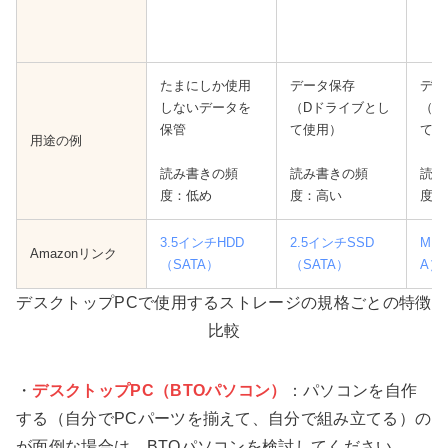
たまにしか使用
データ保存
デー
しないデータを
（Dドライブとし
（D
保管
て使用）
て使
用途の例
読み書きの頻
読み書きの頻
読み
度：低め
度：高い
度：
3.5インチHDD
2.5インチSSD
M.2
Amazonリンク
（SATA）
（SATA）
A）
デスクトップPCで使用するストレージの規格ごとの特徴
比較
・
デスクトップPC（BTOパソコン）
：パソコンを自作
する（自分でPCパーツを揃えて、自分で組み立てる）の
が面倒な場合は、BTOパソコンを検討してください。