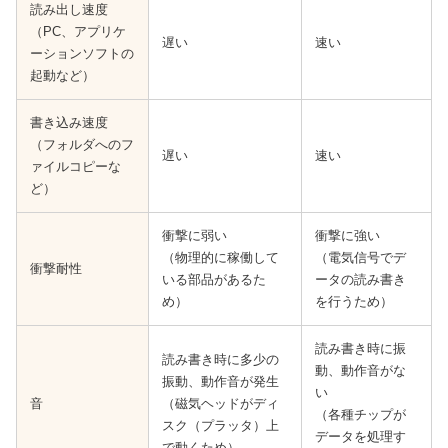
読み出し速度
（PC、アプリケ
遅い
速い
ーションソフトの
起動など）
書き込み速度
（フォルダへのフ
遅い
速い
ァイルコピーな
ど）
衝撃に弱い
衝撃に強い
（物理的に稼働して
（電気信号でデ
衝撃耐性
いる部品があるた
ータの読み書き
め）
を行うため）
読み書き時に振
読み書き時に多少の
動、動作音がな
振動、動作音が発生
い
音
（磁気ヘッドがディ
（各種チップが
スク（プラッタ）上
データを処理す
で動くため）