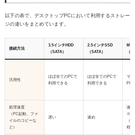
以下の表で、デスクトップPCにおいて利用するストレー
ジの違いをまとめています。
3.5インチHDD
2.5インチSSD
M.2
接続方法
（SATA）
（SATA）
（S
ほぼ全てのPCで
ほぼ全てのPCで
マザ
汎用性
利用できる
利用できる
PU
処理速度
速め
（PC起動、ファ
※2
遅い
速め
イルのコピーな
（S
ど）
程度