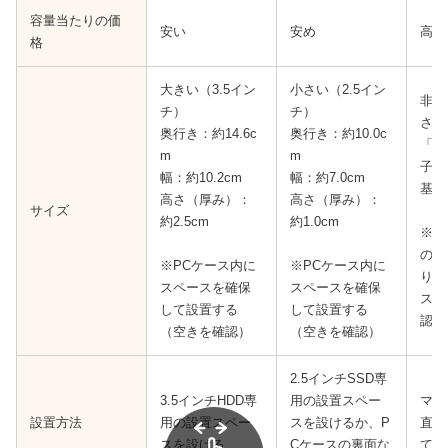
容量当たりの価
安い
安め
高め
格
大きい（3.5イン
小さい（2.5イン
非常
チ）
チ）
さい
奥行き：約14.6c
奥行き：約10.0c
「B 
m
m
子の
幅：約10.2cm
幅：約7.0cm
基本
高さ（厚み）：
高さ（厚み）：
サイズ
約2.5cm
約1.0cm
※マ
のP
※PCケース内に
※PCケース内に
り付
スペースを確保
スペースを確保
スロ
して設置する
して設置する
認）
（空きを確認）
（空きを確認）
2.5インチSSD専
3.5インチHDD専
用の設置スペー
マザ
設置方法
用の設置スペー
スを設けるか、P
直接
スを設ける
Cケースの裏面な
て、