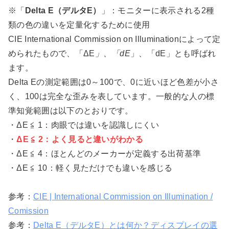
※「
Delta E（デルタE）
」：モニターに表示される2種
類の色の違いを定量化するために使用
CIE International Commission on Illuminationによって定
められたもので、「ΔE
」、「dE
」、「dE」とも呼ばれ
ます。
Delta Eの測定範囲は0～100で、0に近いほど色差が小さ
く、100は完全な歪みを表しています。一般的な人の標
準知覚範囲は以下のとおりです。
・ΔE ≦ 1：肉眼では違いを認識しにくい
・
ΔE ≦ 2：よく見ると違いがわかる
・ΔE ≦ 4：ほとんどのメーカーが定義する出荷基準
・ΔE ≦ 10：軽く見ただけでも違いを感じる
参考：
CIE | International Commission on Illumination /
Comission
参考：
Delta E（デルタE）とは何か？ディスプレイの選