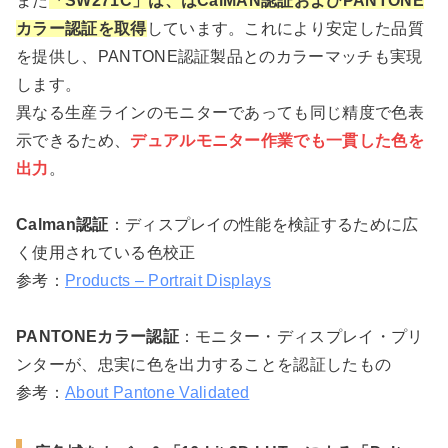
また
「SW271C」は、はCalMAN認証およびPANTONE
カラー認証を取得
しています。これにより安定した品質
を提供し、PANTONE認証製品とのカラーマッチも実現
します。
異なる生産ラインのモニターであっても同じ精度で色表
示できるため、
デュアルモニター作業でも一貫した色を
出力
。
Calman認証
：ディスプレイの性能を検証するために広
く使用されている色校正
参考：
Products – Portrait Displays
PANTONEカラー認証
：モニター・ディスプレイ・プリ
ンターが、忠実に色を出力することを認証したもの
参考：
About Pantone Validated