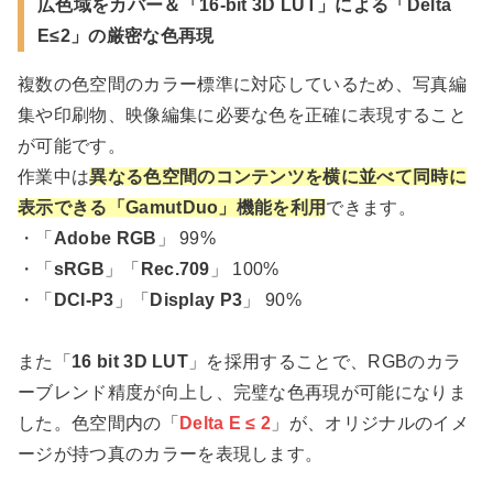
広色域をカバー＆「16-bit 3D LUT」による「Delta
E≤2」の厳密な色再現
複数の色空間のカラー標準に対応しているため、写真編
集や印刷物、映像編集に必要な色を正確に表現すること
が可能です。
作業中は
異なる色空間のコンテンツを横に並べて同時に
表示できる「GamutDuo」機能を利用
できます。
・「
Adobe RGB
」 99%
・「
sRGB
」「
Rec.709
」 100%
・「
DCI-P3
」「
Display P3
」 90%
また「
16 bit 3D LUT
」を採用することで、RGBのカラ
ーブレンド精度が向上し、完璧な色再現が可能になりま
した。色空間内の「
Delta E ≤ 2
」が、オリジナルのイメ
ージが持つ真のカラーを表現します。