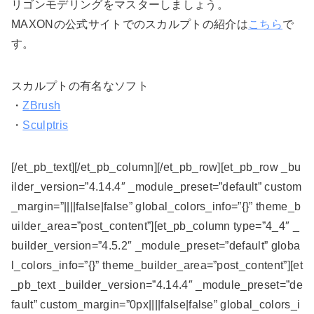
リゴンモデリングをマスターしましょう。
MAXONの公式サイトでのスカルプトの紹介は
こちら
で
す。
スカルプトの有名なソフト
・
ZBrush
・
Sculptris
[/et_pb_text][/et_pb_column][/et_pb_row][et_pb_row _bu
ilder_version=”4.14.4″ _module_preset=”default” custom
_margin=”||||false|false” global_colors_info=”{}” theme_b
uilder_area=”post_content”][et_pb_column type=”4_4″ _
builder_version=”4.5.2″ _module_preset=”default” globa
l_colors_info=”{}” theme_builder_area=”post_content”][et
_pb_text _builder_version=”4.14.4″ _module_preset=”de
fault” custom_margin=”0px||||false|false” global_colors_i