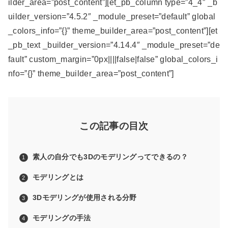
ilder_area=”post_content”][et_pb_column type=”4_4″ _b
uilder_version=”4.5.2″ _module_preset=”default” global
_colors_info=”{}” theme_builder_area=”post_content”][et
_pb_text _builder_version=”4.14.4″ _module_preset=”de
fault” custom_margin=”0px||||false|false” global_colors_i
nfo=”{}” theme_builder_area=”post_content”]
この記事の目次
素人の自分でも3Dのモデリングってできるの？
モデリングとは
3Dモデリングが使用される分野
モデリングの手法