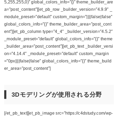
5,255,255,0)” global_colors_info=”{}” theme_builder_are
a=”post_content”][et_pb_row _builder_version=”4.9.9″ _
module_preset=”default” custom_margin=”||||false|false”
global_colors_info=”{}” theme_builder_area=”post_cont
ent”][et_pb_column type=”4_4″ _builder_version=”4.5.2″
_module_preset=”default” global_colors_info=”{}” theme
_builder_area=”post_content”][et_pb_text _builder_versi
on=”4.14.4″ _module_preset=”default” custom_margin
=”0px||||false|false” global_colors_info=”{}” theme_build
er_area=”post_content”]
3Dモデリングが使用される分野
[/et_pb_text][et_pb_image src=”https://c4dstudy.com/wp-