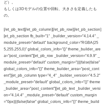
ど）。
もしくは3Dモデルの位置や回転、大きさを定義したも
の。
[/et_pb_text][/et_pb_column][/et_pb_row][/et_pb_section]
[et_pb_section fb_built=”1″ _builder_version=”4.14.4″ _
module_preset=”default” background_color=”RGBA(25
5,255,255,0)” global_colors_info=”{}” theme_builder_are
a=”post_content”][et_pb_row _builder_version=”4.9.9″ _
module_preset=”default” custom_margin=”||||false|false”
global_colors_info=”{}” theme_builder_area=”post_cont
ent”][et_pb_column type=”4_4″ _builder_version=”4.5.2″
_module_preset=”default” global_colors_info=”{}” theme
_builder_area=”post_content”][et_pb_text _builder_versi
on=”4.14.4″ _module_preset=”default” custom_margin
=”0px||||false|false” global_colors_info=”{}” theme_build