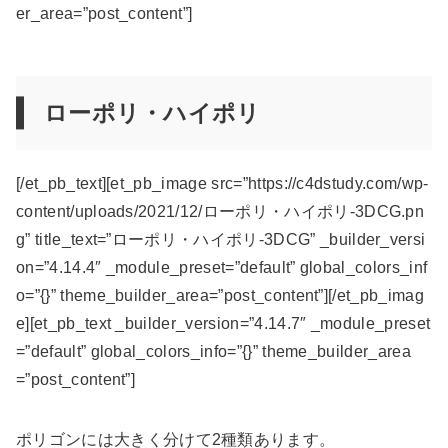
er_area=”post_content”]
ローポリ・ハイポリ
[/et_pb_text][et_pb_image src=”https://c4dstudy.com/wp-
content/uploads/2021/12/ローポリ・ハイポリ-3DCG.pn
g” title_text=”ローポリ・ハイポリ-3DCG” _builder_versi
on=”4.14.4″ _module_preset=”default” global_colors_inf
o=”{}” theme_builder_area=”post_content”][/et_pb_imag
e][et_pb_text _builder_version=”4.14.7″ _module_preset
=”default” global_colors_info=”{}” theme_builder_area
=”post_content”]
ポリゴンには大きく分けて2種類あります。