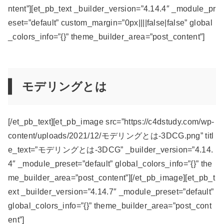
ntent”][et_pb_text _builder_version=”4.14.4″ _module_pr
eset=”default” custom_margin=”0px||||false|false” global
_colors_info=”{}” theme_builder_area=”post_content”]
モデリングとは
[/et_pb_text][et_pb_image src=”https://c4dstudy.com/wp-
content/uploads/2021/12/モデリングとは-3DCG.png” titl
e_text=”モデリングとは-3DCG” _builder_version=”4.14.
4″ _module_preset=”default” global_colors_info=”{}” the
me_builder_area=”post_content”][/et_pb_image][et_pb_t
ext _builder_version=”4.14.7″ _module_preset=”default”
global_colors_info=”{}” theme_builder_area=”post_cont
ent”]