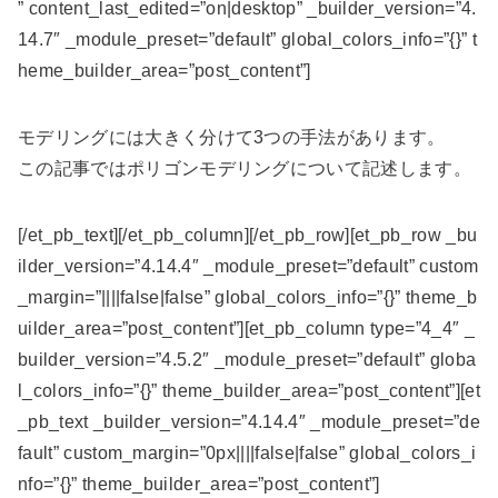
” content_last_edited=”on|desktop” _builder_version=”4.
14.7″ _module_preset=”default” global_colors_info=”{}” t
heme_builder_area=”post_content”]
モデリングには大きく分けて3つの手法があります。
この記事ではポリゴンモデリングについて記述します。
[/et_pb_text][/et_pb_column][/et_pb_row][et_pb_row _bu
ilder_version=”4.14.4″ _module_preset=”default” custom
_margin=”||||false|false” global_colors_info=”{}” theme_b
uilder_area=”post_content”][et_pb_column type=”4_4″ _
builder_version=”4.5.2″ _module_preset=”default” globa
l_colors_info=”{}” theme_builder_area=”post_content”][et
_pb_text _builder_version=”4.14.4″ _module_preset=”de
fault” custom_margin=”0px||||false|false” global_colors_i
nfo=”{}” theme_builder_area=”post_content”]