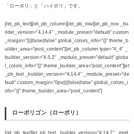
「ローポリ」と「ハイポリ」です。
[/et_pb_text][/et_pb_column][/et_pb_row][et_pb_row _bu
ilder_version=”4.14.4″ _module_preset=”default” custom
_margin=”||||false|false” global_colors_info=”{}” theme_b
uilder_area=”post_content”][et_pb_column type=”4_4″ _
builder_version=”4.5.2″ _module_preset=”default” globa
l_colors_info=”{}” theme_builder_area=”post_content”][et
_pb_text _builder_version=”4.14.4″ _module_preset=”de
fault” custom_margin=”0px||||false|false” global_colors_i
nfo=”{}” theme_builder_area=”post_content”]
ローポリゴン（ローポリ）
[/et_pb_text][et_pb_text _builder_version=”4.14.7″ _mod