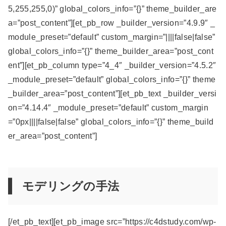
5,255,255,0)” global_colors_info=”{}” theme_builder_are
a=”post_content”][et_pb_row _builder_version=”4.9.9″ _
module_preset=”default” custom_margin=”||||false|false”
global_colors_info=”{}” theme_builder_area=”post_cont
ent”][et_pb_column type=”4_4″ _builder_version=”4.5.2″
_module_preset=”default” global_colors_info=”{}” theme
_builder_area=”post_content”][et_pb_text _builder_versi
on=”4.14.4″ _module_preset=”default” custom_margin
=”0px||||false|false” global_colors_info=”{}” theme_build
er_area=”post_content”]
モデリングの手法
[/et_pb_text][et_pb_image src=”https://c4dstudy.com/wp-