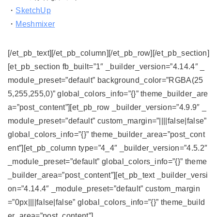
・
SketchUp
・
Meshmixer
[/et_pb_text][/et_pb_column][/et_pb_row][/et_pb_section]
[et_pb_section fb_built=”1″ _builder_version=”4.14.4″ _
module_preset=”default” background_color=”RGBA(25
5,255,255,0)” global_colors_info=”{}” theme_builder_are
a=”post_content”][et_pb_row _builder_version=”4.9.9″ _
module_preset=”default” custom_margin=”||||false|false”
global_colors_info=”{}” theme_builder_area=”post_cont
ent”][et_pb_column type=”4_4″ _builder_version=”4.5.2″
_module_preset=”default” global_colors_info=”{}” theme
_builder_area=”post_content”][et_pb_text _builder_versi
on=”4.14.4″ _module_preset=”default” custom_margin
=”0px||||false|false” global_colors_info=”{}” theme_build
er_area=”post_content”]