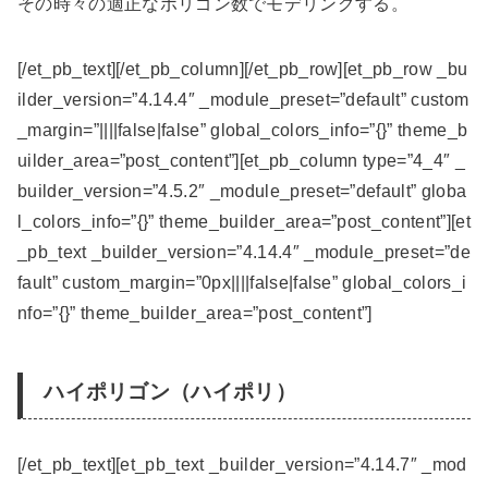
その時々の適正なポリゴン数でモデリングする。
[/et_pb_text][/et_pb_column][/et_pb_row][et_pb_row _bu
ilder_version=”4.14.4″ _module_preset=”default” custom
_margin=”||||false|false” global_colors_info=”{}” theme_b
uilder_area=”post_content”][et_pb_column type=”4_4″ _
builder_version=”4.5.2″ _module_preset=”default” globa
l_colors_info=”{}” theme_builder_area=”post_content”][et
_pb_text _builder_version=”4.14.4″ _module_preset=”de
fault” custom_margin=”0px||||false|false” global_colors_i
nfo=”{}” theme_builder_area=”post_content”]
ハイポリゴン（ハイポリ）
[/et_pb_text][et_pb_text _builder_version=”4.14.7″ _mod